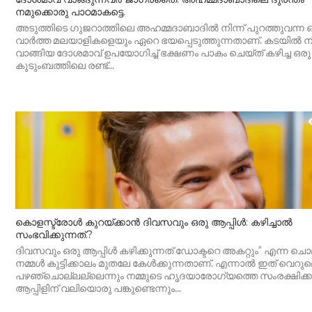
നമുക്കൊരു പാഠമാകട്ടെ.
അടുത്തിടെ ഗുജറാത്തിലെ അഹമ്മദാബാദിൽ നിന്ന് പുറത്തുവന്ന 
വാർത്ത മലയാളികളെയും ഏറെ ഭയപ്പെടുത്തുന്നതാണ്. കടയിൽ നിന
വാങ്ങിയ ദോശമാവ് ഉപയോഗിച്ച് ഭക്ഷണം പാകം ചെയ്ത് കഴിച്ച ഒരു
കുടുംബത്തിലെ രണ്ട്...
കൊളസ്ട്രോൾ കുറയ്ക്കാൻ ദിവസവും ഒരു ആപ്പിൾ: കഴിച്ചാൽ
സംഭവിക്കുന്നത്.?
ദിവസവും ഒരു ആപ്പിൾ കഴിക്കുന്നത് ഡോക്ടറെ അകറ്റും” എന്ന ചൊല
നമ്മൾ കുട്ടിക്കാലം മുതലേ കേൾക്കുന്നതാണ്. എന്നാൽ ഇത് വെറു
പഴഞ്ചൊല്ലല്ലെന്നും നമ്മുടെ ഹൃദയാരോഗ്യത്തെ സംരക്ഷിക്
ആപ്പിളിന് വലിയൊരു പങ്കുണ്ടെന്നും...