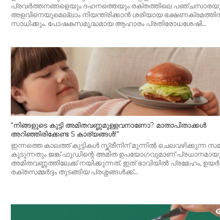
പ്രവർത്തനങ്ങളെയും ദഹനത്തെയും രക്തത്തിലെ പഞ്ചസാരയ
അളവിനെയുമെല്ലാം നിയന്ത്രിക്കാൻ ശരിയായ ഭക്ഷണക്രമത്തിന
സാധിക്കും. പോഷകസമൃദ്ധമായ ആഹാരം പ്രതിരോധശേഷി...
“നിങ്ങളുടെ കുട്ടി അമിതവണ്ണമുള്ളവനാണോ? മാതാപിതാക്കൾ
അറിഞ്ഞിരിക്കേണ്ട 5 കാര്യങ്ങൾ!”
ഇന്നത്തെ കാലത്ത് കുട്ടികൾ സ്ക്രീനിന് മുന്നിൽ ചെലവഴിക്കുന്ന 
കൂടുന്നതും ജങ്ക് ഫുഡിന്റെ അമിത ഉപയോഗവുമാണ് പ്രധാനമായു
അമിതവണ്ണത്തിലേക്ക് നയിക്കുന്നത്. ഇത് ഭാവിയിൽ പ്രമേഹം, ഉയർ
രക്തസമ്മർദ്ദം തുടങ്ങിയ പ്രശ്നങ്ങൾക്ക്...