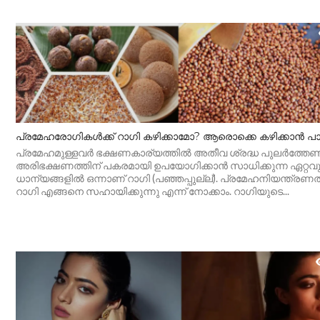
പ്രമേഹരോഗികൾക്ക് റാഗി കഴിക്കാമോ? ആരൊക്കെ കഴിക്കാൻ പാട
പ്രമേഹമുള്ളവർ ഭക്ഷണകാര്യത്തിൽ അതീവ ശ്രദ്ധ പുലർത്തേണ്ടത
അരിഭക്ഷണത്തിന് പകരമായി ഉപയോഗിക്കാൻ സാധിക്കുന്ന ഏറ്റവും
ധാന്യങ്ങളിൽ ഒന്നാണ് റാഗി (പഞ്ഞപ്പുല്ല്). പ്രമേഹനിയന്ത്രണത്
റാഗി എങ്ങനെ സഹായിക്കുന്നു എന്ന് നോക്കാം. റാഗിയുടെ...