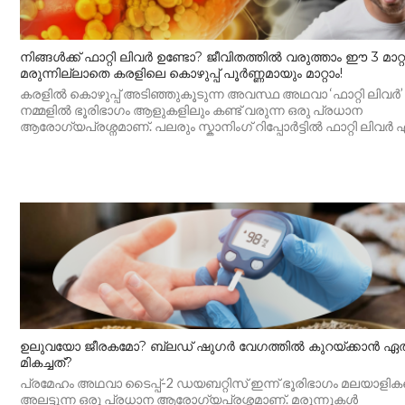
നിങ്ങൾക്ക് ഫാറ്റി ലിവർ ഉണ്ടോ? ജീവിതത്തിൽ വരുത്താം ഈ 3 മാറ്
മരുന്നില്ലാതെ കരളിലെ കൊഴുപ്പ് പൂർണ്ണമായും മാറ്റാം!
കരളിൽ കൊഴുപ്പ് അടിഞ്ഞുകൂടുന്ന അവസ്ഥ അഥവാ ‘ഫാറ്റി ലിവർ’ 
നമ്മളിൽ ഭൂരിഭാഗം ആളുകളിലും കണ്ട് വരുന്ന ഒരു പ്രധാന
ആരോഗ്യപ്രശ്നമാണ്. പലരും സ്കാനിംഗ് റിപ്പോർട്ടിൽ ഫാറ്റി ലിവർ എന്
ഉലുവയോ ജീരകമോ? ബ്ലഡ് ഷുഗർ വേഗത്തിൽ കുറയ്ക്കാൻ ഏ
മികച്ചത്?
പ്രമേഹം അഥവാ ടൈപ്പ്-2 ഡയബറ്റിസ് ഇന്ന് ഭൂരിഭാഗം മലയാളി
അലട്ടുന്ന ഒരു പ്രധാന ആരോഗ്യപ്രശ്നമാണ്. മരുന്നുകൾ