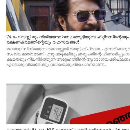
74-ാം വയസ്സിലും നിത്യയൗവ്വനം: മമ്മൂട്ടിയുടെ ഫിറ്റ്‌നസിന്റെയും
ഭക്ഷണക്രമത്തിന്റെയും രഹസ്യങ്ങൾ
മലയാള സിനിമയുടെ മെഗാസ്റ്റാർ മമ്മൂട്ടിക്ക് പ്രായം എന്നത് വെറ
സംഖ്യ മാത്രമാണ്. എഴുപതുകളിലും ഇരുപതിന്റെ പ്രസരിപ്പും ശ
ക്ഷമതയും നിലനിർത്തുന്ന അദ്ദേഹത്തിന്റെ ആ രോഗ്യപരിപാലനം
ഏതൊരു വ്യക്തിക്കും വലിയൊരു പ്രചോദനമാണ്....
കുറഞ്ഞ ബിപി (Low BP) പെട്ടെന്ന് കൂട്ടാൻ കഴിക്കേണ്ട 5 പ്രധാന