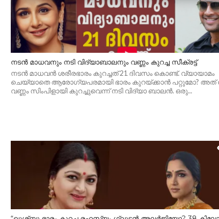
നടൻ മാധവനും നടി വിദ്യാബാലനും വണ്ണം കുറച്ച സീക്രട്ട്
നടൻ മാധവൻ ശരീരഭാരം കുറച്ചത് 21 ദിവസം കൊണ്ട്. വ്യായാമം
ചെയ്യാതെ ആരോഗ്യപരമായി ഭാരം കുറയ്ക്കാൻ പറ്റുമോ? അത
വണ്ണം സിംപിളായി കുറച്ചുവെന്ന് നടി വിദ്യാ ബാലൻ. ഒരു...
“ഖുശ്ബു ഭാരം കുറച്ച രഹസ്യം ഗ്ലൂട്ടൻ അലർജിയോ? 38 കില