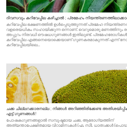
ദിവസവും കറിവേപ്പില കഴിച്ചാൽ ; പ്രമേഹം നിയന്ത്രണത്തിലാക്കാം
കറിവേപ്പില ഭക്ഷണത്തിൽ ഉൾപ്പെടുത്തുന്നത് പ്രമേഹ നിയന്ത്രണത
വളരെയധികം സഹായിക്കുന്ന ഒന്നാണ്. വെറുമൊരു മണത്തിനും രുച
അപ്പുറം നിരവധി ഔഷധഗുണങ്ങൾ ഇതിലുണ്ട്. പ്രമേഹരോഗികൾക്
കറിവേപ്പില എങ്ങനെയൊക്കെയാണ് ഗുണകരമാകുന്നത് എന്ന് നോക
കറിവേപ്പിലയിലെ...
ചക്ക ചില്ലറക്കാരനല്ല ; നിങ്ങൾ അറി‍ഞ്ഞിരിക്കേണ്ട ​അതിശയിപ്പിക്
എട്ട് ​ഗുണങ്ങൾ.!
പോഷകഗുണങ്ങളാൽ സമ്പുഷ്ടമായ ചക്ക, ആരോഗ്യത്തിന്
അത്യന്താപേക്ഷിതമായ വിറ്റാമിനുകൾ (എ, സി), ധാതുക്കൾ (പൊട്ട