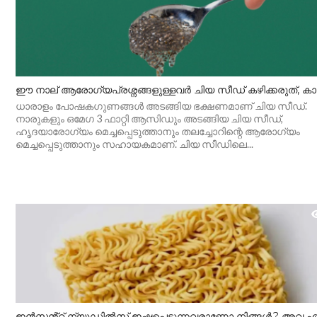
ഈ നാല് ആരോ​ഗ്യപ്രശ്നങ്ങളുള്ളവർ ചിയ സീഡ് കഴിക്കരുത്, കാ
ധാരാളം പോഷകഗുണങ്ങൾ അടങ്ങിയ ഭക്ഷണമാണ് ചിയ സീഡ്.
നാരുകളും ഒമേഗ 3 ഫാറ്റി ആസിഡും അടങ്ങിയ ചിയ സീഡ്,
ഹൃദയാരോഗ്യം മെച്ചപ്പെടുത്താനും തലച്ചോറിന്റെ ആരോ​ഗ്യം
മെച്ചപ്പെടുത്താനും സഹായകമാണ്. ചിയ സീഡിലെ...
ഇൻസ്റ്റൻ്റ് ന്യൂഡിൽസ് ഇഷ്ടപ്പെടുന്നവരാണോ നിങ്ങൾ.? അവ 