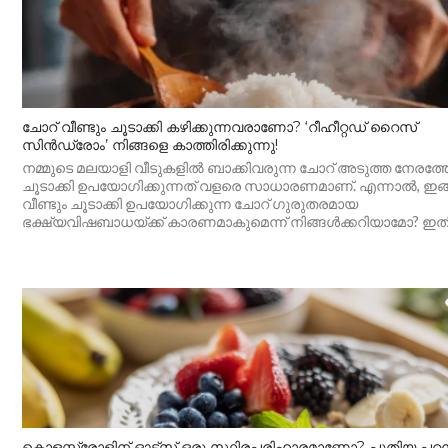
ചോറ് വീണ്ടും ചൂടാക്കി കഴിക്കുന്നവരാണോ? ‘റീഹീറ്റഡ് റൈസ്
സിൻഡ്രോം’ നിങ്ങളെ കാത്തിരിക്കുന്നു!
നമ്മുടെ മലയാളി വീടുകളിൽ ബാക്കിവരുന്ന ചോറ് അടുത്ത നേരത്തേക
ചൂടാക്കി ഉപയോഗിക്കുന്നത് വളരെ സാധാരണമാണ്. എന്നാൽ, ഇങ
വീണ്ടും ചൂടാക്കി ഉപയോഗിക്കുന്ന ചോറ് ഗുരുതരമായ
ഭക്ഷ്യവിഷബാധയ്ക്ക് കാരണമാകുമെന്ന് നിങ്ങൾക്കറിയാമോ? ഇതി
കൊളസ്ട്രോളിന് ഓട്സ് ഒരു സ്ഥിരപരിഹാരമാണോ? പുതിയ പഠ