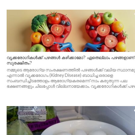
വൃക്കരോഗികൾക്ക് പഴങ്ങൾ കഴിക്കാമോ? ഏതെല്ലാം പഴങ്ങളാണ്
സുരക്ഷിതം?
നമ്മുടെ ആരോഗ്യ സംരക്ഷണത്തിൽ പഴങ്ങൾക്ക് വലിയ സ്ഥാനമുണ്
എന്നാൽ വൃക്കരോഗം (Kidney Disease) ബാധിച്ച ഒരാളെ
സംബന്ധിച്ചിടത്തോളം ആരോഗ്യകരമെന്ന് നാം കരുതുന്ന പല
ഭക്ഷണങ്ങളും ചിലപ്പോൾ വില്ലനായേക്കാം. വൃക്കരോഗികൾക്ക് പഴങ