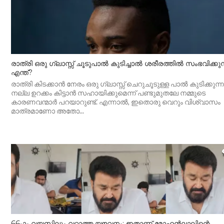
രാത്രി ഒരു ഗ്ലാസ്സ് ചൂടുപാൽ കുടിച്ചാൽ ശരീരത്തിൽ സംഭവിക്കുന
എന്ത്?
രാത്രി കിടക്കാൻ നേരം ഒരു ഗ്ലാസ്സ് ചെറുചൂടുള്ള പാൽ കുടിക്കുന്ന
നല്ല ഉറക്കം കിട്ടാൻ സഹായിക്കുമെന്ന് പണ്ടുമുതലേ നമ്മുടെ
കാരണവന്മാർ പറയാറുണ്ട്. എന്നാൽ, ഇതൊരു വെറും വിശ്വാസം
മാത്രമാണോ അതോ...
66-ാം വയസിലും വറ്റാത്ത യൗവനം; ഇതാണ് മോഹൻലാലിന്റെ