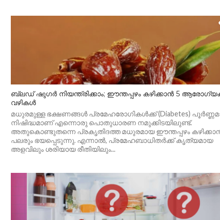
ബ്ലഡ് ഷുഗർ നിയന്ത്രിക്കാം; ഈന്തപ്പഴം കഴിക്കാൻ 5 ആരോഗ്
വഴികൾ
മധുരമുള്ള ഭക്ഷണങ്ങൾ പ്രമേഹരോഗികൾക്ക് (Diabetes) പൂർണ്ണമ
നിഷിദ്ധമാണ് എന്നൊരു പൊതുധാരണ നമുക്കിടയിലുണ്ട്.
അതുകൊണ്ടുതന്നെ പ്രകൃതിദത്ത മധുരമായ ഈന്തപ്പഴം കഴിക്കാ
പലരും ഭയപ്പെടുന്നു. എന്നാൽ, പ്രമേഹബാധിതർക്ക് കൃത്യമായ
അളവിലും ശരിയായ രീതിയിലും...