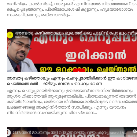
മഗ്നീഷ്യം, കാൽസ്യം), നാരുകൾ എന്നിവയാൽ നിറഞ്ഞതാണ്. 
മെച്ചപ്പെടുത്താനും, പ്രതിരോധശേഷി കൂട്ടാനും, ഹൃദയാരോഗ്യം
സംരക്ഷിക്കാനും, രക്തസമ്മർദ്ദം...
അമ്പതു കഴിഞ്ഞാലും എന്നും ചെറുപ്പമായിരിക്കാൻ ഈ കാര്യങ്
ചെയ്‌താൽ മതി…, ക്രീമും വേണ്ട പൗഡറും വേണ്ട
എന്നും ചെറുപ്പമായിരിക്കാനും ഊർജ്ജസ്വലത നിലനിർത്താനും
ആഗ്രഹിക്കാത്തവർ ആരുമുണ്ടാകില്ല. പ്രായമാകുന്നത് തടയാൻ ന
കഴിയില്ലെങ്കിലും, ശരിയായ ജീവിതശൈലിയിലൂടെ വാർദ്ധക്യത്തി
ലക്ഷണങ്ങളെ അകറ്റിനിർത്താൻ സാധിക്കും. എന്നും യൗവനം
നിലനിർത്താൻ സഹായിക്കുന്ന ചില പ്രധാന...