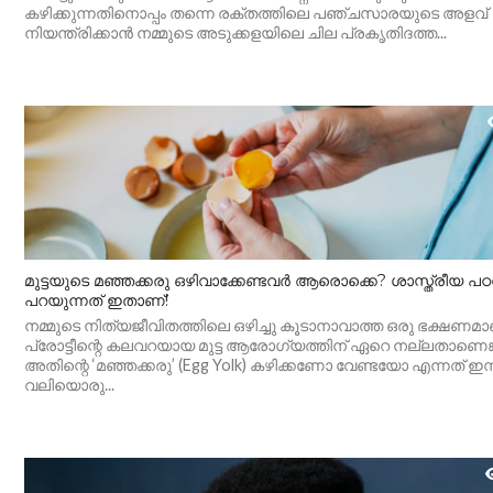
കഴിക്കുന്നതിനൊപ്പം തന്നെ രക്തത്തിലെ പഞ്ചസാരയുടെ അളവ്
നിയന്ത്രിക്കാൻ നമ്മുടെ അടുക്കളയിലെ ചില പ്രകൃതിദത്ത...
മുട്ടയുടെ മഞ്ഞക്കരു ഒഴിവാക്കേണ്ടവർ ആരൊക്കെ? ശാസ്ത്രീയ പ
പറയുന്നത് ഇതാണ്!
നമ്മുടെ നിത്യജീവിതത്തിലെ ഒഴിച്ചു കൂടാനാവാത്ത ഒരു ഭക്ഷണമാണ് 
പ്രോട്ടീന്റെ കലവറയായ മുട്ട ആരോഗ്യത്തിന് ഏറെ നല്ലതാണെങ്ക
അതിന്റെ ‘മഞ്ഞക്കരു’ (Egg Yolk) കഴിക്കണോ വേണ്ടയോ എന്നത് ഇന്
വലിയൊരു...