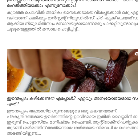
ഹെൽത്തിയാക്കാം എന്നുനോക്കാം.!
കുറഞ്ഞ ചെലവിൽ അധികം മെനക്കെടാതെ വിശപ്പടക്കാൻ ഒരു എളു
വഴിയാണ് പലർക്കും ഇൻസ്റ്റന്റ് ന്യൂഡിൽസ്. പ്രീ-കുക്ക് ചെയത്
ആക്കിയ ന്യൂഡില്‍സും മസാലയുമായാണ് ഒരു പാക്കറ്റിലുണ്ടാവു
ചൂടുവെള്ളത്തില്‍ മസാല പൊട്ടിച്ചിട്ട്...
ഈന്തപ്പഴം കഴിക്കേണ്ടത് എപ്പോൾ.? ഏറ്റവും അനുയോജ്യമായ 
ഏത്.?
ഈന്തപ്പഴം ആരോഗ്യ ഗുണങ്ങളുടെ ഒരു കലവറയാണ്.
പ്രകൃതിദത്തമായ ഊർജത്തിന്റെ ഉറവിടമായ ഇതിൽ വൈറ്റമിൻ ബി
ഇരുമ്പ്, പൊട്ടാസ്യം, മഗ്നീഷ്യം, ഫൈബർ, ആന്റിഓക്‌സിഡന്റുക
തുടങ്ങി ശരീരത്തിന് അത്യന്താപേക്ഷിതമായ നിരവധി പോഷകങ്
അടങ്ങിയിട്ടുണ്ട്....