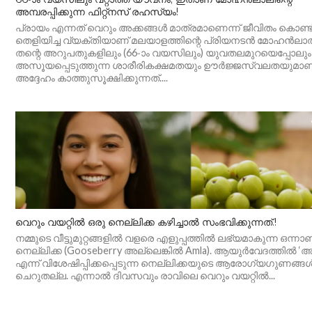
അമ്പരപ്പിക്കുന്ന ഫിറ്റ്‌നസ് രഹസ്യം!
പ്രായം എന്നത് വെറും അക്കങ്ങൾ മാത്രമാണെന്ന് ജീവിതം കൊണ്ട
തെളിയിച്ച വ്യക്തിയാണ് മലയാളത്തിന്റെ പ്രിയനടൻ മോഹൻലാ
തന്റെ അറുപതുകളിലും (66-ാം വയസിലും) യുവതലമുറയെപ്പോലും
അസൂയപ്പെടുത്തുന്ന ശാരീരികക്ഷമതയും ഊർജ്ജസ്വലതയുമാണ
അദ്ദേഹം കാത്തുസൂക്ഷിക്കുന്നത്....
വെറും വയറ്റിൽ ഒരു നെല്ലിക്ക കഴിച്ചാൽ സംഭവിക്കുന്നത്.!
നമ്മുടെ വീട്ടുമുറ്റങ്ങളിൽ വളരെ എളുപ്പത്തിൽ ലഭ്യമാകുന്ന ഒന്നാ
നെല്ലിക്ക (Gooseberry അല്ലെങ്കിൽ Amla). ആയുർവേദത്തിൽ ‘അ
എന്ന് വിശേഷിപ്പിക്കപ്പെടുന്ന നെല്ലിക്കയുടെ ആരോഗ്യഗുണങ്ങ
ചെറുതല്ല. എന്നാൽ ദിവസവും രാവിലെ വെറും വയറ്റിൽ...