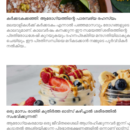
കർക്കടകക്കഞ്ഞി: ആരോഗ്യത്തിന്റെ പാരമ്പര്യ രഹസ്യം
മലയാളികൾക്ക് കർക്കടകം എന്നാൽ പഞ്ഞമാസവും രോഗങ്ങളുടെ
കാലവുമാണ്. കാലവർഷം കനക്കുന്ന ഈ സമയത്ത് ശരീരത്തിന്റെ
പ്രതിരോധശേഷി കുറയുകയും ദഹനപ്രക്രിയ മന്ദഗതിയിലാകുക
ചെയ്യും. ഈ പ്രതിസന്ധിയെ മറികടക്കാൻ നമ്മുടെ പൂർവ്വികർ
നൽകിയ...
ഒരു മാസം രാത്രി കുതിർത്ത ഓട്സ് കഴിച്ചാൽ ശരീരത്തിൽ
സംഭവിക്കുന്നത്.!
ആരോഗ്യകരമായ ഒരു ജീവിതശൈലി ആഗ്രഹിക്കുന്നവർ ഇന്ന് ഏറ
കൂടുതൽ ആശ്രയിക്കുന്ന പ്രഭാതഭക്ഷണങ്ങളിൽ ഒന്നാണ് ഓട്സ്.