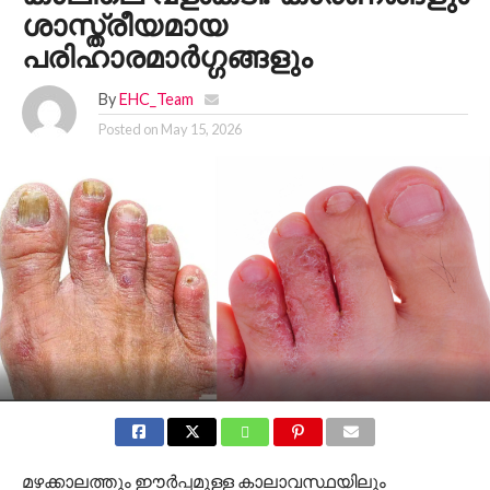
ശാസ്ത്രീയമായ
പരിഹാരമാർഗ്ഗങ്ങളും
By
EHC_Team
Posted on
May 15, 2026
മഴക്കാലത്തും ഈർപ്പമുള്ള കാലാവസ്ഥയിലും