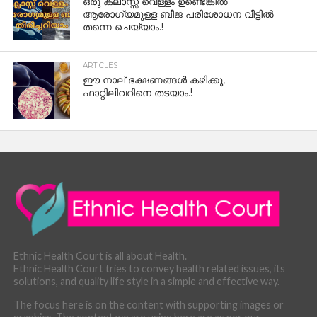
ഒരു ക്ലാസ്സ് വെള്ളം ഉണ്ടെങ്കിൽ
ആരോഗ്യമുള്ള ബീജ പരിശോധന വീട്ടിൽ
തന്നെ ചെയ്യാം.!
ARTICLES
ഈ നാല് ഭക്ഷണങ്ങൾ കഴിക്കൂ,
ഫാറ്റിലിവറിനെ തടയാം.!
Ethnic Health Court is all about Health.
Ethnic Health Court tries to convey health related issues, its
solutions, and quality life style in a simple and effective way.
The focus here is on the content with supporting images or