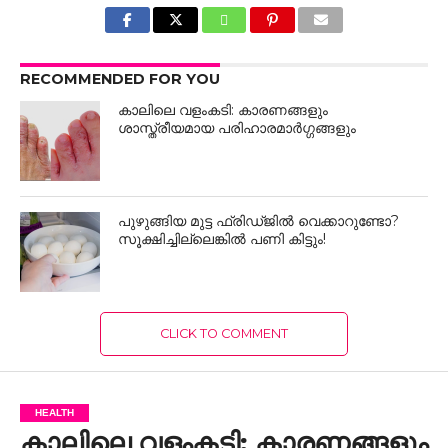
RECOMMENDED FOR YOU
കാലിലെ വളംകടി: കാരണങ്ങളും
ശാസ്ത്രീയമായ പരിഹാരമാർഗ്ഗങ്ങളും
പുഴുങ്ങിയ മുട്ട ഫ്രിഡ്ജിൽ വെക്കാറുണ്ടോ?
സൂക്ഷിച്ചില്ലെങ്കിൽ പണി കിട്ടും!
CLICK TO COMMENT
HEALTH
കാലിലെ വളംകടി: കാരണങ്ങളും