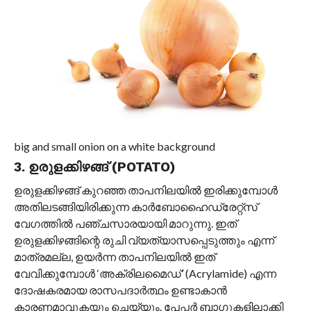
big and small onion on a white background
3. ഉരുളക്കിഴങ്ങ് (POTATO)
ഉരുളക്കിഴങ്ങ് കുറഞ്ഞ താപനിലയിൽ ഇരിക്കുമ്പോൾ
അതിലടങ്ങിയിരിക്കുന്ന കാർബോഹൈഡ്രേറ്റ്സ്
വേഗത്തിൽ പഞ്ചസാരയായി മാറുന്നു. ഇത്
ഉരുളക്കിഴങ്ങിന്റെ രുചി വ്യത്യാസപ്പെടുത്തും എന്ന്
മാത്രമല്ല, ഉയർന്ന താപനിലയിൽ ഇത്
വേവിക്കുമ്പോൾ ‘അക്രിലമൈഡ്’ (Acrylamide) എന്ന
ദോഷകരമായ രാസപദാർത്ഥം ഉണ്ടാകാൻ
കാരണമാവുകയും ചെയ്യും. പേപ്പർ ബാഗുകളിലാക്കി