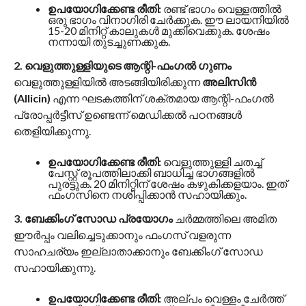
ഉപയോഗിക്കേണ്ട രീതി:
രണ്ട് ഭാഗം വെള്ളത്തിൽ
ഒരു ഭാഗം വിനാഗിരി ചേർക്കുക. ഈ ലായനിയിൽ
15-20 മിനിറ്റ് കാലുകൾ മുക്കിവെക്കുക. ശേഷം
നന്നായി തുടച്ചുണക്കുക.
2. വെളുത്തുള്ളിയുടെ ആന്റി-ഫംഗൽ ഗുണം
വെളുത്തുള്ളിയിൽ അടങ്ങിയിരിക്കുന്ന
അലിസിൻ
(Allicin)
എന്ന ഘടകത്തിന് ശക്തമായ ആന്റി-ഫംഗൽ
പ്രോപ്പർട്ടീസ് ഉണ്ടെന്ന് മെഡിക്കൽ പഠനങ്ങൾ
തെളിയിക്കുന്നു.
ഉപയോഗിക്കേണ്ട രീതി:
വെളുത്തുള്ളി ചതച്ച്
പേസ്റ്റ് രൂപത്തിലാക്കി ബാധിച്ച ഭാഗങ്ങളിൽ
പുരട്ടുക. 20 മിനിറ്റിന് ശേഷം കഴുകിക്കളയാം. ഇത്
ഫംഗസിനെ നശിപ്പിക്കാൻ സഹായിക്കും.
3. ബേക്കിംഗ് സോഡ പ്രയോഗം
ചർമ്മത്തിലെ അമിത
ഈർപ്പം വലിച്ചെടുക്കാനും ഫംഗസ് വളരുന്ന
സാഹചര്യം ഇല്ലാതാക്കാനും ബേക്കിംഗ് സോഡ
സഹായിക്കുന്നു.
ഉപയോഗിക്കേണ്ട രീതി:
അല്പം വെള്ളം ചേർത്ത്