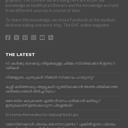
graphics. The content we are using here are as per our
knowledge as health practitioners and the knowledge accrued
from different sources in course of time.
To share this knowledge, we chose Facebook as the medium.
And now taking one more step. The EHC online magazine.
THE LATEST
40 കൾക്കു ശേഷവും തിളക്കമുള്ള ചർമ്മം സ്വന്തമാക്കാൻ ഇതാ 5
വഴികൾ
നിങ്ങളുടെ ചുണ്ടുകൾ നിങ്ങൾ സ്വഭാവം പറയുന്നു!!
കുളി കഴിഞ്ഞാലും ആളുകള്‍ വൃത്തിയാക്കാന്‍ അത്ര ശ്രമിക്കാത്ത
ശരീരഭാഗങ്ങള്‍ തിരിച്ചറിയാം.!
ഒരേ ബ്രാ കഴുകാതെ എത്ര ദിവസം ധരിക്കാൻ കഴിയും?
ഇതുകൊണ്ട് ഉണ്ടാകാവുന്ന പ്രശ്നങ്ങൾ.!
10 Home Remedies for Natural Red Lips
വയസിനേക്കാൾ പ്രായം തോന്നാറുണ്ടോ.? എങ്കിൽ ഇതാ പ്രായം