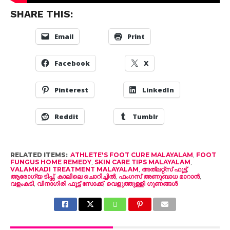
SHARE THIS:
Email
Print
Facebook
X
Pinterest
LinkedIn
Reddit
Tumblr
RELATED ITEMS:
ATHLETE'S FOOT CURE MALAYALAM
,
FOOT
FUNGUS HOME REMEDY
,
SKIN CARE TIPS MALAYALAM
,
VALAMKADI TREATMENT MALAYALAM
,
അത്ലറ്റ്സ് ഫൂട്ട്
,
ആരോഗ്യ ടിപ്സ്
,
കാലിലെ ചൊറിച്ചിൽ
,
ഫംഗസ് അണുബാധ മാറാൻ
,
വളംകടി
,
വിനാഗിരി ഫൂട്ട് സോക്ക്
,
വെളുത്തുള്ളി ഗുണങ്ങൾ