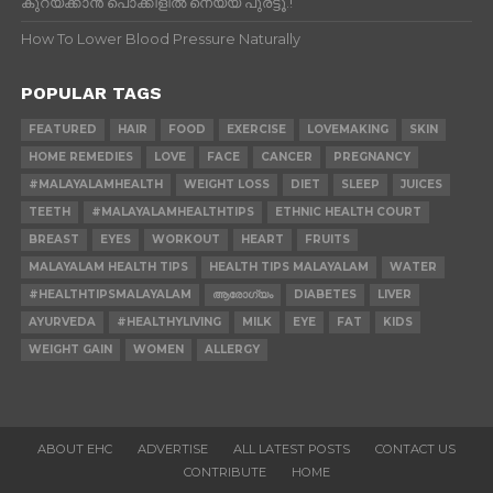
കുറയ്ക്കാന്‍ പൊക്കിളില്‍ നെയ്യ് പുരട്ടൂ.!
How To Lower Blood Pressure Naturally
POPULAR TAGS
FEATURED
HAIR
FOOD
EXERCISE
LOVEMAKING
SKIN
HOME REMEDIES
LOVE
FACE
CANCER
PREGNANCY
#MALAYALAMHEALTH
WEIGHT LOSS
DIET
SLEEP
JUICES
TEETH
#MALAYALAMHEALTHTIPS
ETHNIC HEALTH COURT
BREAST
EYES
WORKOUT
HEART
FRUITS
MALAYALAM HEALTH TIPS
HEALTH TIPS MALAYALAM
WATER
#HEALTHTIPSMALAYALAM
ആരോഗ്യം
DIABETES
LIVER
AYURVEDA
#HEALTHYLIVING
MILK
EYE
FAT
KIDS
WEIGHT GAIN
WOMEN
ALLERGY
ABOUT EHC
ADVERTISE
ALL LATEST POSTS
CONTACT US
CONTRIBUTE
HOME