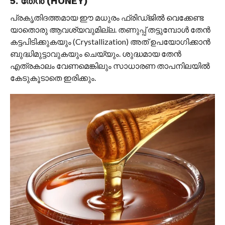
5. തേൻ (HONEY)
പ്രകൃതിദത്തമായ ഈ മധുരം ഫ്രിഡ്ജിൽ വെക്കേണ്ട
യാതൊരു ആവശ്യവുമില്ല. തണുപ്പ് തട്ടുമ്പോൾ തേൻ
കട്ടപിടിക്കുകയും (Crystallization) അത് ഉപയോഗിക്കാൻ
ബുദ്ധിമുട്ടാവുകയും ചെയ്യും. ശുദ്ധമായ തേൻ
എത്രകാലം വേണമെങ്കിലും സാധാരണ താപനിലയിൽ
കേടുകൂടാതെ ഇരിക്കും.