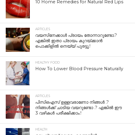
10 Home Remedies for Natural Red Lips
ARTICLES
വയസിനേക്കാൾ പ്രായം തോന്നാറുണ്ടോ.?
എങ്കിൽ ഇതാ പ്രായം കുറയ്ക്കാന്‍
പൊക്കിളില്‍ നെയ്യ് പുരട്ടൂ.!
HEALTHY FOOD
How To Lower Blood Pressure Naturally
ARTICLES
പിസിഒഎസ് ഉള്ളവരാണോ നിങ്ങൾ .?
നിങ്ങൾക്ക് ചാടിയ വയറുണ്ടോ .? എങ്കിൽ ഈ
3 വഴികൾ പരീക്ഷിക്കാം.!
HEALTH