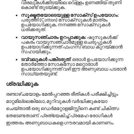
വിരലുകൾക്കിടയിലെ വെള്ളം ഉണങ്ങിയ തുണി
കൊണ്ട് തുടയ്ക്കുക.
സൂക്ഷ്മതയോടെയുള്ള സോക്സ് ഉപയോഗം:
പരുത്തി (Cotton) സോക്സുകൾ മാത്രം
ഉപയോഗിക്കുക. നനഞ്ഞ സോക്സുകൾ
ധരിക്കരുത്.
വായുസഞ്ചാരം ഉറപ്പാക്കുക:
ഷൂസുകൾക്ക്
പകരം വായുസഞ്ചാരമുള്ള ചെരുപ്പുകൾ
ഉപയോഗിക്കുന്നത് ഫംഗസ് ബാധ കുറയ്ക്കാൻ
സഹായിക്കും.
ടവ്വലുകൾ പങ്കിടരുത്:
ഒരാൾ ഉപയോഗിക്കുന്ന
തോർത്തോ സോക്സോ മറ്റൊരാൾ
ഉപയോഗിക്കുന്നത് വഴി ഈ അണുബാധ പടരാൻ
സാധ്യതയുണ്ട്.
ശ്രദ്ധിക്കുക
രണ്ടാഴ്ചയോളം മേൽപ്പറഞ്ഞ രീതികൾ പരീക്ഷിച്ചിട്ടും
മാറ്റമില്ലെങ്കിലോ, മുറിവുകൾ വർദ്ധിക്കുകയോ
ചെയ്താൽ ഒരു ഡെർമറ്റോളജിസ്റ്റിനെ കണ്ട് ചികിത്സ
തേടേണ്ടതാണ്. പ്രത്യേകിച്ച് പ്രമേഹ രോഗികൾ
ഇത്തരം അണുബാധകളെ ഗൗരവമായി കാണണം.