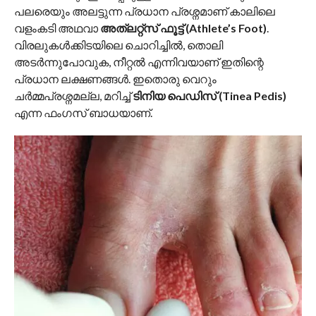
പലരെയും അലട്ടുന്ന പ്രധാന പ്രശ്നമാണ് കാലിലെ
വളംകടി അഥവാ
അത്ലറ്റ്സ് ഫൂട്ട് (Athlete’s Foot)
.
വിരലുകൾക്കിടയിലെ ചൊറിച്ചിൽ, തൊലി
അടർന്നുപോവുക, നീറ്റൽ എന്നിവയാണ് ഇതിന്റെ
പ്രധാന ലക്ഷണങ്ങൾ. ഇതൊരു വെറും
ചർമ്മപ്രശ്നമല്ല, മറിച്ച്
ടിനിയ പെഡിസ് (Tinea Pedis)
എന്ന ഫംഗസ് ബാധയാണ്.