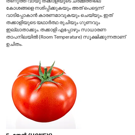
തണുത്ത വായു തക്കാളിയുടെ ചർമ്മത്തിലെ
കോശങ്ങളെ നശിപ്പിക്കുകയും അത് പെട്ടെന്ന്
വാടിപ്പോകാൻ കാരണമാവുകയും ചെയ്യും. ഇത്
തക്കാളിയുടെ യഥാർത്ഥ രുചിയും ഗുണവും
ഇല്ലാതാക്കും. തക്കാളി എപ്പോഴും സാധാരണ
താപനിലയിൽ (Room Temperature) സൂക്ഷിക്കുന്നതാണ്
ഉചിതം.