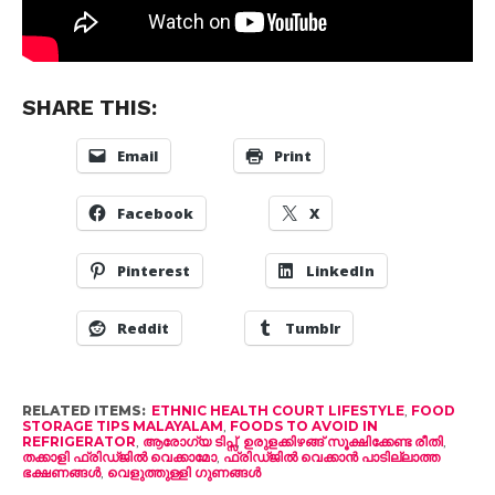
SHARE THIS:
Email
Print
Facebook
X
Pinterest
LinkedIn
Reddit
Tumblr
RELATED ITEMS:
ETHNIC HEALTH COURT LIFESTYLE
,
FOOD
STORAGE TIPS MALAYALAM
,
FOODS TO AVOID IN
REFRIGERATOR
,
ആരോഗ്യ ടിപ്സ്
,
ഉരുളക്കിഴങ്ങ് സൂക്ഷിക്കേണ്ട രീതി
,
തക്കാളി ഫ്രിഡ്ജിൽ വെക്കാമോ
,
ഫ്രിഡ്ജിൽ വെക്കാൻ പാടില്ലാത്ത
ഭക്ഷണങ്ങൾ
,
വെളുത്തുള്ളി ഗുണങ്ങൾ