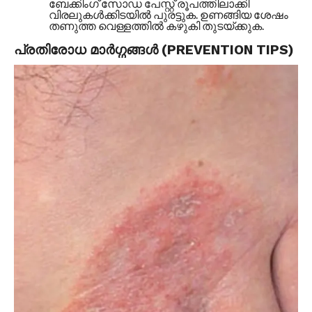
ബേക്കിംഗ് സോഡ പേസ്റ്റ് രൂപത്തിലാക്കി
വിരലുകൾക്കിടയിൽ പുരട്ടുക. ഉണങ്ങിയ ശേഷം
തണുത്ത വെള്ളത്തിൽ കഴുകി തുടയ്ക്കുക.
പ്രതിരോധ മാർഗ്ഗങ്ങൾ (PREVENTION TIPS)