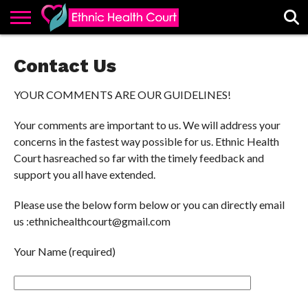
ABOUT
EHC
ADVERTISE
ALL
CONTACT
CONTRIBUTE
HOME
Contact Us
LATEST
US
POSTS
YOUR COMMENTS ARE OUR GUIDELINES!
Your comments are important to us. We will address your
concerns in the fastest way possible for us. Ethnic Health
Court hasreached so far with the timely feedback and
support you all have extended.
Please use the below form below or you can directly email
us :ethnichealthcourt@gmail.com
Your Name (required)