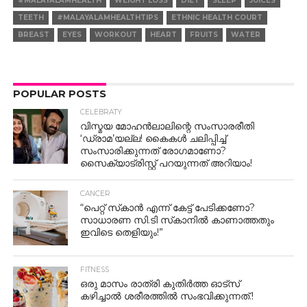
#MALAYALAMHEALTH
WEIGHT LOSS
DIET
SLEEP
JUICES
TEETH
#MALAYALAMHEALTHTIPS
ETHNIC HEALTH COURT
BREAST
EYES
WORKOUT
HEART
FRUITS
WATER
POPULAR POSTS
CELEBRATY
വിസ്മയ മോഹൻലാലിന്റെ സംസാരരീതി
‘ഡ്രാമ’യല്ല! കൈകൾ ചലിപ്പിച്ച്
സംസാരിക്കുന്നത് രോഗമാണോ?
സൈക്യാട്രിസ്റ്റ് പറയുന്നത് അറിയാം!
CANCER
“പെറ്റ് സ്‌കാൻ എന്ന് കേട്ട് പേടിക്കണോ?
സാധാരണ സി.ടി സ്‌കാനിൽ കാണാത്തതും
ഇവിടെ തെളിയും!”
FITNESS
ഒരു മാസം രാത്രി കുതിർത്ത ഓട്സ്
കഴിച്ചാൽ ശരീരത്തിൽ സംഭവിക്കുന്നത്.!