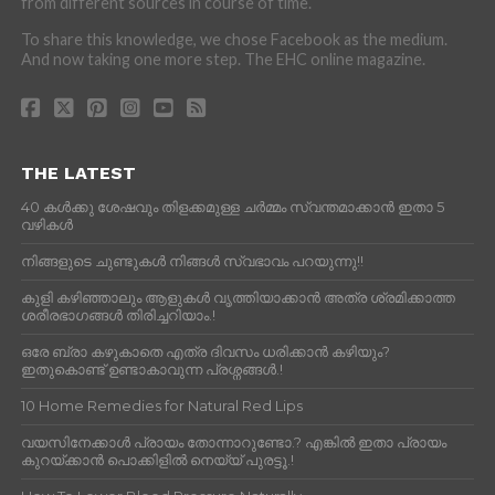
from different sources in course of time.
To share this knowledge, we chose Facebook as the medium.
And now taking one more step. The EHC online magazine.
THE LATEST
40 കൾക്കു ശേഷവും തിളക്കമുള്ള ചർമ്മം സ്വന്തമാക്കാൻ ഇതാ 5
വഴികൾ
നിങ്ങളുടെ ചുണ്ടുകൾ നിങ്ങൾ സ്വഭാവം പറയുന്നു!!
കുളി കഴിഞ്ഞാലും ആളുകള്‍ വൃത്തിയാക്കാന്‍ അത്ര ശ്രമിക്കാത്ത
ശരീരഭാഗങ്ങള്‍ തിരിച്ചറിയാം.!
ഒരേ ബ്രാ കഴുകാതെ എത്ര ദിവസം ധരിക്കാൻ കഴിയും?
ഇതുകൊണ്ട് ഉണ്ടാകാവുന്ന പ്രശ്നങ്ങൾ.!
10 Home Remedies for Natural Red Lips
വയസിനേക്കാൾ പ്രായം തോന്നാറുണ്ടോ.? എങ്കിൽ ഇതാ പ്രായം
കുറയ്ക്കാന്‍ പൊക്കിളില്‍ നെയ്യ് പുരട്ടൂ.!