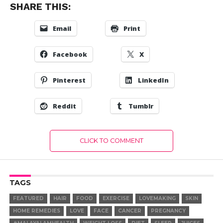
SHARE THIS:
Email
Print
Facebook
X
Pinterest
LinkedIn
Reddit
Tumblr
CLICK TO COMMENT
TAGS
FEATURED
HAIR
FOOD
EXERCISE
LOVEMAKING
SKIN
HOME REMEDIES
LOVE
FACE
CANCER
PREGNANCY