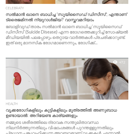
CELEBRATY
സൽമാൻ ഖാനെ ബാധിച്ച ‘സൂയിസൈഡ് ഡിസീസ്’; എന്താണ്
ട്രൈജമിനൽ ന്യൂറാൾജിയ? വാസ്തവമറിയാം
ബോളിവുഡ് താരം സൽമാൻ ഖാനെ ബാധിച്ച ‘സൂയിസൈഡ്
ഡിസീസ്’ (Suicide Disease) എന്ന രോഗത്തെക്കുറിച്ച് സോഷ്യൽ
മീഡിയയിൽ പലപ്പോഴും തെറ്റായ വാർത്തകൾ പ്രചരിക്കാറുണ്ട്.
ഇത് ഒരു മാനസിക രോഗമാണെന്നും, രോഗിക്ക്...
472
HEALTH
വൃക്കരോഗികളിലും കുട്ടികളിലും മൂത്രത്തിൽ അണുബാധ
ഉണ്ടായാൽ: അറിയേണ്ട കാര്യങ്ങളും
നമ്മുടെ ശരീരത്തിലെ ദ്രാവക സന്തുലിതാവസ്ഥ
നിലനിർത്തുന്നതിലും വിഷാംശങ്ങൾ പുറന്തള്ളുന്നതിലും
പ്രധാന പങ്കുവഹിക്കുന്ന അവയവമാണ് വൃക്കകൾ. എന്നാൽ,