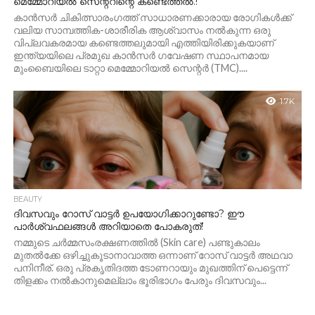
മെമ്മോറിയൽ സെന്ററിന്റെ കണ്ടെത്തൽ.!
കാൻസർ ചികിത്സാരംഗത്ത് സാധാരണക്കാരായ രോഗികൾക്ക്
വലിയ സാമ്പത്തിക-ശാരീരിക ആശ്വാസം നൽകുന്ന ഒരു
വിപ്ലവകരമായ കണ്ടെത്തലുമായി എത്തിയിരിക്കുകയാണ്
ഇന്ത്യയിലെ പ്രമുഖ കാൻസർ ഗവേഷണ സ്ഥാപനമായ
മുംബൈയിലെ ടാറ്റാ മെമ്മോറിയൽ സെന്റർ (TMC)....
1.7K
BEAUTY
ദിവസവും റോസ് വാട്ടർ ഉപയോഗിക്കാറുണ്ടോ? ഈ
പാർശ്വഫലങ്ങൾ അറിയാതെ പോകരുത്!
നമ്മുടെ ചർമ്മസംരക്ഷണത്തിൽ (Skin care) പണ്ടുകാലം
മുതൽക്കേ ഒഴിച്ചുകൂടാനാവാത്ത ഒന്നാണ് റോസ് വാട്ടർ അഥവാ
പനിനീര്. ഒരു പ്രകൃതിദത്ത ടോണറായും മുഖത്തിന് പെട്ടെന്ന്
തിളക്കം നൽകാനുമെല്ലാം ഭൂരിഭാഗം പേരും ദിവസവും...