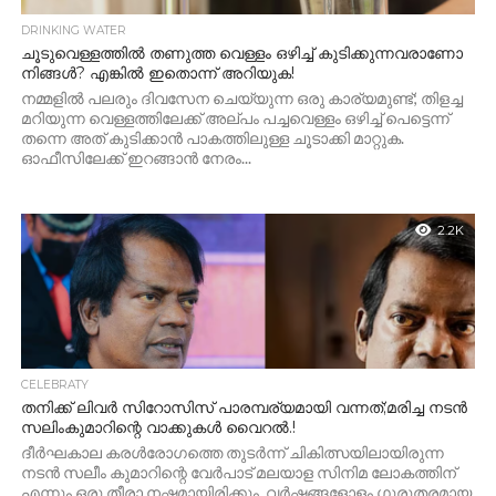
DRINKING WATER
ചൂടുവെള്ളത്തിൽ തണുത്ത വെള്ളം ഒഴിച്ച് കുടിക്കുന്നവരാണോ
നിങ്ങൾ? എങ്കിൽ ഇതൊന്ന് അറിയുക!
നമ്മളിൽ പലരും ദിവസേന ചെയ്യുന്ന ഒരു കാര്യമുണ്ട്; തിളച്ച
മറിയുന്ന വെള്ളത്തിലേക്ക് അല്പം പച്ചവെള്ളം ഒഴിച്ച് പെട്ടെന്ന്
തന്നെ അത് കുടിക്കാൻ പാകത്തിലുള്ള ചൂടാക്കി മാറ്റുക.
ഓഫീസിലേക്ക് ഇറങ്ങാൻ നേരം...
2.2K
CELEBRATY
തനിക്ക് ലിവര്‍ സിറോസിസ് പാരമ്പര്യമായി വന്നത്;മരിച്ച നടൻ
സലിംകുമാറിന്റെ വാക്കുകൾ വൈറൽ.!
ദീർഘകാല കരൾരോ​ഗത്തെ തുടർന്ന് ചികിത്സയിലായിരുന്ന
നടൻ സലീം കുമാറിന്റെ വേർപാട് മലയാള സിനിമ ലോകത്തിന്
എന്നും ഒരു തീരാ നഷ്ടമായിരിക്കും. വർഷങ്ങളോളം ​ഗുരുതരമായ