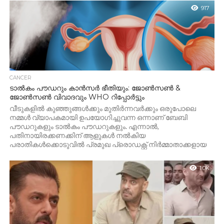
917
CANCER
ടാൽകം പൗഡറും കാൻസർ ഭീതിയും: ജോൺസൺ &
ജോൺസൺ വിവാദവും WHO റിപ്പോർട്ടും
വീടുകളിൽ കുഞ്ഞുങ്ങൾക്കും മുതിർന്നവർക്കും ഒരുപോലെ
നമ്മൾ വ്യാപകമായി ഉപയോഗിച്ചുവന്ന ഒന്നാണ് ബേബി
പൗഡറുകളും ടാൽകം പൗഡറുകളും. എന്നാൽ,
പതിനായിരക്കണക്കിന് ആളുകൾ നൽകിയ
പരാതികൾക്കൊടുവിൽ പ്രമുഖ പ്രൊഡക്റ്റ് നിർമ്മാതാക്കളായ
ജോൺസൺ &...
1.0K