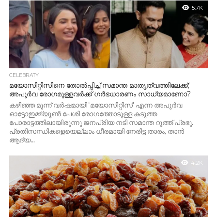
5.7K
CELEBRATY
മയോസിറ്റിസിനെ തോൽപ്പിച്ച് സമാന്ത മാതൃത്വത്തിലേക്ക്;
അപൂർവ രോഗമുള്ളവർക്ക് ഗർഭധാരണം സാധ്യമാണോ?
കഴിഞ്ഞ മൂന്ന് വർഷമായി ‘മയോസിറ്റിസ്’ എന്ന അപൂർവ
ഓട്ടോഇമ്മ്യൂൺ പേശി രോഗത്തോടുള്ള കടുത്ത
പോരാട്ടത്തിലായിരുന്നു ജനപ്രിയ നടി സമാന്ത റൂത്ത് പ്രഭു.
പ്രതിസന്ധികളെയെല്ലാം ധീരമായി നേരിട്ട താരം, താൻ
ആദ്യ...
4.2K