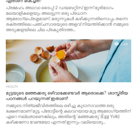
ഏതാണ് മികച്ചത്?
പ്രമേഹം അഥവാ ടൈപ്പ്-2 ഡയബറ്റിസ് ഇന്ന് ഭൂരിഭാഗം
മലയാളികളെയും അലട്ടുന്ന ഒരു പ്രധാന
ആരോഗ്യപ്രശ്നമാണ്. മരുന്നുകൾ കഴിക്കുന്നതിനൊപ്പം തന്നെ
രക്തത്തിലെ പഞ്ചസാരയുടെ അളവ് നിയന്ത്രിക്കാൻ നമ്മുടെ
അടുക്കളയിലെ ചില പ്രകൃതിദത്ത...
2.4K
HEALTH
മുട്ടയുടെ മഞ്ഞക്കരു ഒഴിവാക്കേണ്ടവർ ആരൊക്കെ? ശാസ്ത്രീയ
പഠനങ്ങൾ പറയുന്നത് ഇതാണ്!
നമ്മുടെ നിത്യജീവിതത്തിലെ ഒഴിച്ചു കൂടാനാവാത്ത ഒരു
ഭക്ഷണമാണ് മുട്ട. പ്രോട്ടീന്റെ കലവറയായ മുട്ട ആരോഗ്യത്തിന്
ഏറെ നല്ലതാണെങ്കിലും, അതിന്റെ ‘മഞ്ഞക്കരു’ (Egg Yolk)
കഴിക്കണോ വേണ്ടയോ എന്നത് ഇന്നും വലിയൊരു...