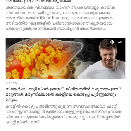
അറിയാം ഈ പ്രഥമശുശ്രൂഷകൾ
ശക്തമായ ഒരു വീഴ്ചയോ, വാഹന അപകടങ്ങളോ, കായിക
വിനോദങ്ങൾക്കിടയിലുണ്ടാകുന്ന ആഘാതങ്ങളോ ഒക്കെ
അസ്ഥിഭംഗത്തിന് (Bone Fracture) കാരണമാകാം. ഇത്തരം
അടിയന്തിര ഘട്ടങ്ങളിൽ പരിഭ്രാന്തരാകാതെ കൃത്യമായ
പ്രഥമശുശ്രൂഷ നൽകാൻ സാധിച്ചാൽ രോഗിയുടെ...
1.4K
ALCOHOL
നിങ്ങൾക്ക് ഫാറ്റി ലിവർ ഉണ്ടോ? ജീവിതത്തിൽ വരുത്താം ഈ 3
മാറ്റങ്ങൾ; മരുന്നില്ലാതെ കരളിലെ കൊഴുപ്പ് പൂർണ്ണമായും
മാറ്റാം!
കരളിൽ കൊഴുപ്പ് അടിഞ്ഞുകൂടുന്ന അവസ്ഥ അഥവാ ‘ഫാറ്റി
ലിവർ’ ഇന്ന് നമ്മളിൽ ഭൂരിഭാഗം ആളുകളിലും കണ്ട് വരുന്ന ഒരു
പ്രധാന ആരോഗ്യപ്രശ്നമാണ്. പലരും സ്കാനിംഗ് റിപ്പോർട്ടിൽ
ഫാറ്റി ലിവർ എന്ന്...