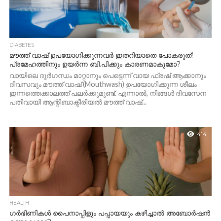
DIABETES
മൗത്ത് വാഷ് ഉപയോഗിക്കുന്നവർ ഇതറിയാതെ പോകരുത്!
പ്രമേഹത്തിനും ഉയർന്ന ബി.പിക്കും കാരണമാകുമോ?
വായിലെ ദുർഗന്ധം മാറ്റാനും പെട്ടെന്ന് വായ ഫ്രഷ് ആക്കാനും
ദിവസവും മൗത്ത് വാഷ് (Mouthwash) ഉപയോഗിക്കുന്ന ശീലം
ഇന്നത്തെക്കാലത്ത് പലർക്കുമുണ്ട്. എന്നാൽ, നിങ്ങൾ ദിവസേന
പതിവായി ആന്റിബാക്ടീരിയൽ മൗത്ത് വാഷ്...
414
HEALTH
ഗർഭിണികൾ പൈനാപ്പിളും പപ്പായയും കഴിച്ചാൽ അബോർഷൻ