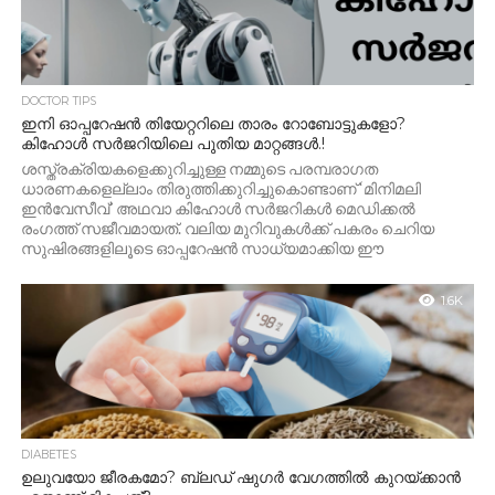
DOCTOR TIPS
ഇനി ഓപ്പറേഷൻ തിയേറ്ററിലെ താരം റോബോട്ടുകളോ?
കിഹോൾ സർജറിയിലെ പുതിയ മാറ്റങ്ങൾ.!
ശസ്ത്രക്രിയകളെക്കുറിച്ചുള്ള നമ്മുടെ പരമ്പരാഗത
ധാരണകളെല്ലാം തിരുത്തിക്കുറിച്ചുകൊണ്ടാണ് ‘മിനിമലി
ഇൻവേസീവ്’ അഥവാ കിഹോൾ സർജറികൾ മെഡിക്കൽ
രംഗത്ത് സജീവമായത്. വലിയ മുറിവുകൾക്ക് പകരം ചെറിയ
സുഷിരങ്ങളിലൂടെ ഓപ്പറേഷൻ സാധ്യമാക്കിയ ഈ
രംഗത്തേക്ക്...
1.6K
DIABETES
ഉലുവയോ ജീരകമോ? ബ്ലഡ് ഷുഗർ വേഗത്തിൽ കുറയ്ക്കാൻ