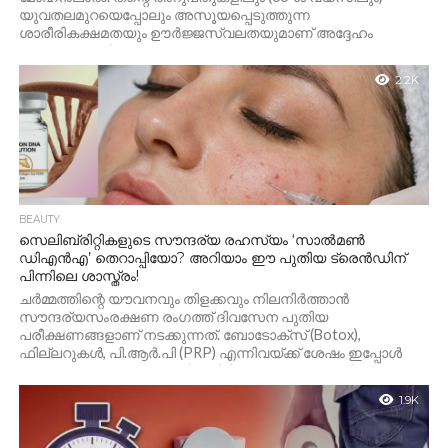
യുവതലമുറയെപ്പോലും അസൂയപ്പെടുത്തുന്ന
ശാരീരികക്ഷമതയും ഊർജ്ജസ്വലതയുമാണ് അദ്ദേഹം
കാത്തുസൂക്ഷിക്കുന്നത്....
2.2K
BEAUTY
സെലിബ്രിറ്റികളുടെ സൗന്ദര്യ രഹസ്യം ‘സാൽമൺ
ഡിഎൻഎ’ തെറാപ്പിയോ? അറിയാം ഈ പുതിയ ട്രെൻഡിന്
പിന്നിലെ ശാസ്ത്രം!
ചർമ്മത്തിന്റെ യൗവനവും തിളക്കവും നിലനിർത്താൻ
സൗന്ദര്യസംരക്ഷണ രംഗത്ത് ദിവസേന പുതിയ
പരീക്ഷണങ്ങളാണ് നടക്കുന്നത്. ബോടോക്സ് (Botox),
ഫില്ലറുകൾ, പി.ആർ.പി (PRP) എന്നിവയ്ക്ക് ശേഷം ഇപ്പോൾ
ലോകമെമ്പാടുമുള്ള സെലിബ്രിറ്റികളുടെയും ബ്യൂട്ടി
ഇൻഫ്ലുവൻസർമാരുടെയും...
1.9K