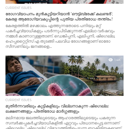
CURRENT ISSUES
രോഗവ്യാപനം മുൻകൂട്ടിയറിയാൻ ‘ഔട്ട്‌ബ്രേക്ക് കലണ്ടർ’;
കേരള ആരോഗ്യവകുപ്പിന്റെ പുതിയ പ്രതിരോധ തന്ത്രം.!
കേരളത്തിൽ മഴക്കാലം എത്തുന്നതോടെ പനിയും മറ്റ്
പകർച്ചവ്യാധികളും പടർന്നുപിടിക്കുന്നത് എല്ലാ വർഷവും
നമ്മൾ കാണാറുള്ളതാണ്. ഡെങ്കിപ്പനി, എലിപ്പനി, ഷിഗെല്ല,
ഹെപ്പറ്റൈറ്റിസ് എ തുടങ്ങി പലവിധ രോഗങ്ങളാണ് ഓരോ
സീസണിലും ജനങ്ങളെ...
1.4K
CURRENT ISSUES
മുതിർന്നവരിലും കുട്ടികളിലും വില്ലനാകുന്ന ഷിഗെല്ല:
ലക്ഷണങ്ങളും പ്രതിരോധ മാർഗ്ഗങ്ങളും
മലിനമായ ജലത്തിലൂടെയും ആഹാരത്തിലൂടെയും പകരുന്ന
സമ്പർക്കപ്പകർച്ചവ്യാധികളിൽ ഏറ്റവും പ്രധാനപ്പെട്ട ഒന്നാണ്
ഷിഗെല്ല. ‘ഷിഗെല്ല’ വിഭാഗത്തിൽപ്പെടുന്ന ബാക്ടീരിയകളാണ്