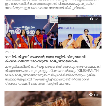
ഈ രോഗത്തിന് കാരണമാകുന്നത്. പ്രധാനമായും കുടലിനെ
ബാധിക്കുന്ന ഈ രോഗബാധ സമയത്ത് തിരിച്ചറിഞ്ഞ്...
928
EVENTS
റാമ്പിൽ തിളങ്ങി അമ്മമാർ; ലുലു മാളിൽ വിസ്മയമായി
കിംസ്ഹെൽത്ത് ‘മോംസൂൺ’ മാതൃദിനാഘോഷം
മാതൃത്വത്തിന്റെ ഭംഗിയും ആത്മവിശ്വാസവും ആഘോഷമാക്കി
തിരുവനന്തപുരം ലുലു മാളും കിംസ്ഹെൽത്തും (KIMSHEALTH).
ലോക മാതൃദിനത്തോടനുബന്ധിച്ച് ഗർഭിണികൾക്കും പുതിയ
അമ്മമാർക്കുമായി സംഘടിപ്പിച്ച ‘മോംസൂൺ’ (Momsoon)
പ്രസവ ഫാഷൻ ഷോ കാണികളിൽ വലിയ...
1.4K