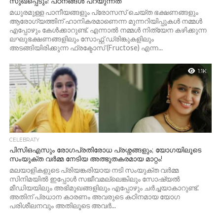
സുഖപ്പെടും! പഠനങ്ങൾ പറയുന്നത്
മധുരമുള്ള പാനീയങ്ങളും പ്രോസസ് ചെയ്ത ഭക്ഷണങ്ങളും
ആരോഗ്യത്തിന് ഹാനികരമാണെന്ന മുന്നറിയിപ്പുകൾ നമ്മൾ
എപ്പോഴും കേൾക്കാറുണ്ട്. എന്നാൽ നമ്മൾ നിത്യേന കഴിക്കുന്ന
ലഘുഭക്ഷണങ്ങളിലും സോഫ്റ്റ് ഡ്രിങ്കുകളിലും
അടങ്ങിയിരിക്കുന്ന ഫ്രക്ടോസ് (Fructose) എന്ന...
1.1K
CELEBRATY
പിസിഒഎസും രോഗപ്രതിരോധ പ്രശ്നങ്ങളും; യോഗയിലൂടെ
സംയുക്ത വർമ്മ നേടിയ അത്ഭുതകരമായ മാറ്റം!
മലയാളികളുടെ പ്രിയങ്കരിയായ നടി സംയുക്ത വർമ്മ
സിനിമയിൽ ഇപ്പോൾ സജീവമല്ലെങ്കിലും സോഷ്യൽ
മീഡിയയിലും അഭിമുഖങ്ങളിലും എപ്പോഴും ചർച്ചയാകാറുണ്ട്.
അതിന് പ്രധാന കാരണം അവരുടെ കഠിനമായ യോഗ
പരിശീലനവും അതിലൂടെ അവർ...