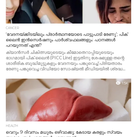
CANCER
‘വേദനയ്ക്കിടയിലും പ്രാർത്ഥനയോടെ പാട്ടുപാടി രേണു’; പിക്
ലൈൻ ഇൻസെർഷനും പാർശ്വഫലങ്ങളും: പഠനങ്ങൾ
പറയുന്നത് എന്ത്?
ക്യാൻസർ ചികിത്സയുടെയും കീമോതെറാപ്പിയുടെയും
ഭാഗമായി പിക് ലൈൻ (PICC Line) ഇട്ടതിനു ശേഷമുള്ള തന്റെ
ശാരീരിക ബുദ്ധിമുട്ടുകളും വേദനയും പങ്കുവെച്ച് പ്രിയതാരം
രേണു പങ്കുവെച്ച വിഡിയോ സോഷ്യൽ മീഡിയയിൽ ശ്രദ്ധ...
1.5K
HEALTH
വെറും 9 ദിവസം മധുരം ഒഴിവാക്കൂ; കേടായ കരളും സ്വയം