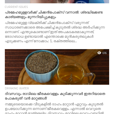
CURRENT ISSUES
പ്രമേഹമുള്ളവർക്ക് ചിക്കൻപോക്‌സ് വന്നാൽ: ശ്രദ്ധിക്കേണ്ട
കാര്യങ്ങളും മുന്നറിയിപ്പുകളും
പ്രമേഹമുള്ള വ്യക്തിക്ക് ചിക്കൻപോക്‌സ് വരുന്നത്
സാധാരണക്കാരെ അപേക്ഷിച്ച് കൂടുതൽ ശ്രദ്ധ അർഹിക്കുന്ന
ഒന്നാണ്. എന്തുകൊണ്ടാണ് ഇത് അപകടകരമാകുന്നത്,
രോഗബാധ ഉണ്ടായാൽ എന്തൊക്കെ മുൻകരുതലുകൾ
എടുക്കണം എന്ന് നോക്കാം: 1. രക്തത്തിലെ...
616
DRINKING WATER
ദിവസവും രാവിലെ ജീരകവെള്ളം കുടിക്കുന്നവർ ഇതറിയാതെ
പോകരുത്! വൻ മാറ്റങ്ങൾ!
നമ്മുടെയൊക്കെ വീടുകളിൽ ദാഹം മാറ്റാൻ ഏറ്റവും കൂടുതൽ
ഉപയോഗിക്കുന്ന ഒന്നാണ് ജീരകവെള്ളം. എന്നാൽ വെറുതെ
ദാഹം മാറ്റാൻ മാത്രമല്ല, ദിവസവും രാവിലെ വെറുംവയറ്റിൽ