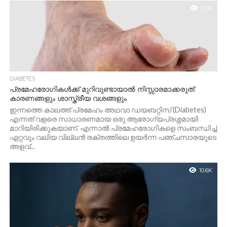
2.3K
DIABETES
പ്രമേഹരോഗികൾക്ക് മുറിവുണ്ടായാൽ നിസ്സാരമാക്കരുത്:
കാരണങ്ങളും ശാസ്ത്രീയ വശങ്ങളും
ഇന്നത്തെ കാലത്ത് പ്രമേഹം അഥവാ ഡയബറ്റിസ് (Diabetes)
എന്നത് വളരെ സാധാരണമായ ഒരു ആരോഗ്യപ്രശ്നമായി
മാറിയിരിക്കുകയാണ്. എന്നാൽ പ്രമേഹരോഗികളെ സംബന്ധിച്ച്
ഏറ്റവും വലിയ വില്ലൻ രക്തത്തിലെ ഉയർന്ന പഞ്ചസാരയുടെ
അളവ്...
10.6K