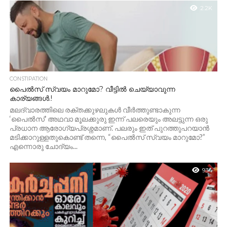
2.2K
CONSTIPATION
പൈൽസ് സ്വയം മാറുമോ? വീട്ടിൽ ചെയ്യാവുന്ന
കാര്യങ്ങൾ.!
മലദ്വാരത്തിലെ രക്തക്കുഴലുകൾ വീർത്തുണ്ടാകുന്ന
‘പൈൽസ്’ അഥവാ മൂലക്കുരു ഇന്ന് പലരെയും അലട്ടുന്ന ഒരു
പ്രധാന ആരോഗ്യപ്രശ്നമാണ്. പലരും ഇത് പുറത്തുപറയാൻ
മടിക്കാറുള്ളതുകൊണ്ട് തന്നെ, “പൈൽസ് സ്വയം മാറുമോ?”
എന്നൊരു ചോദ്യം...
934