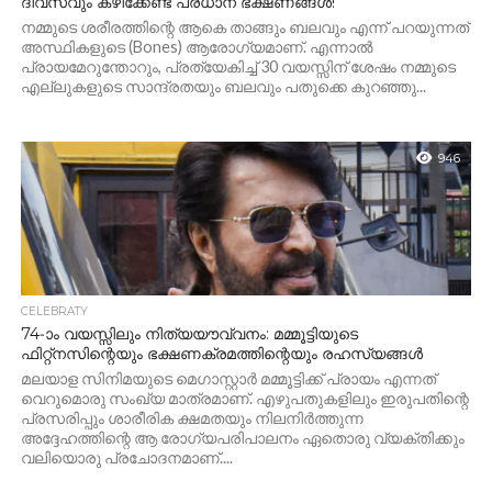
ദിവസവും കഴിക്കേണ്ട പ്രധാന ഭക്ഷണങ്ങൾ!
നമ്മുടെ ശരീരത്തിന്റെ ആകെ താങ്ങും ബലവും എന്ന് പറയുന്നത്
അസ്ഥികളുടെ (Bones) ആരോഗ്യമാണ്. എന്നാൽ
പ്രായമേറുന്തോറും, പ്രത്യേകിച്ച് 30 വയസ്സിന് ശേഷം നമ്മുടെ
എല്ലുകളുടെ സാന്ദ്രതയും ബലവും പതുക്കെ കുറഞ്ഞു...
946
CELEBRATY
74-ാം വയസ്സിലും നിത്യയൗവ്വനം: മമ്മൂട്ടിയുടെ
ഫിറ്റ്‌നസിന്റെയും ഭക്ഷണക്രമത്തിന്റെയും രഹസ്യങ്ങൾ
മലയാള സിനിമയുടെ മെഗാസ്റ്റാർ മമ്മൂട്ടിക്ക് പ്രായം എന്നത്
വെറുമൊരു സംഖ്യ മാത്രമാണ്. എഴുപതുകളിലും ഇരുപതിന്റെ
പ്രസരിപ്പും ശാരീരിക ക്ഷമതയും നിലനിർത്തുന്ന
അദ്ദേഹത്തിന്റെ ആ രോഗ്യപരിപാലനം ഏതൊരു വ്യക്തിക്കും
വലിയൊരു പ്രചോദനമാണ്....