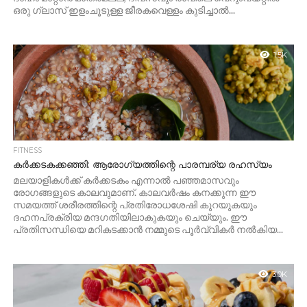
ഒരു ഗ്ലാസ് ഇളംചൂടുള്ള ജീരകവെള്ളം കുടിച്ചാൽ...
1.5K
FITNESS
കർക്കടകക്കഞ്ഞി: ആരോഗ്യത്തിന്റെ പാരമ്പര്യ രഹസ്യം
മലയാളികൾക്ക് കർക്കടകം എന്നാൽ പഞ്ഞമാസവും
രോഗങ്ങളുടെ കാലവുമാണ്. കാലവർഷം കനക്കുന്ന ഈ
സമയത്ത് ശരീരത്തിന്റെ പ്രതിരോധശേഷി കുറയുകയും
ദഹനപ്രക്രിയ മന്ദഗതിയിലാകുകയും ചെയ്യും. ഈ
പ്രതിസന്ധിയെ മറികടക്കാൻ നമ്മുടെ പൂർവ്വികർ നൽകിയ...
3.0K