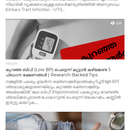
നിലവിൽ വൃക്കരോഗമുള്ള ഒരാൾക്ക് മൂത്രത്തിൽ അണുബാധ
(Urinary Tract Infection – UTI)...
658
HEALTH
കുറഞ്ഞ ബിപി (Low BP) പെട്ടെന്ന് കൂട്ടാൻ കഴിക്കേണ്ട 5
പ്രധാന ഭക്ഷണങ്ങൾ | Research-Backed Tips
നമ്മളിൽ പലരും ഉയർന്ന രക്തസമ്മർദ്ദത്തെക്കുറിച്ച് (High BP)
ശ്രദ്ധാലുക്കളാണെങ്കിലും, കുറഞ്ഞ രക്തസമ്മർദ്ദം
അല്ലെങ്കിൽ ‘ലോ ബിപി’ (Hypotension) പലപ്പോഴും വേണ്ടത്ര
ശ്രദ്ധിക്കപ്പെടാതെ പോകാറുണ്ട്. പെട്ടെന്ന് തലകറക്കം, കണ്ണിൽ
ഇരുട്ടു കയറുക,...
598