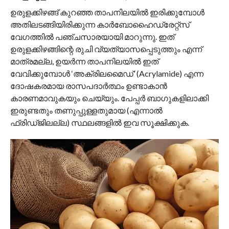
ഉരുളക്കിഴങ്ങ് കുറഞ്ഞ താപനിലയിൽ ഇരിക്കുമ്പോൾ
അതിലടങ്ങിയിരിക്കുന്ന കാർബോഹൈഡ്രേറ്റ്സ്
വേഗത്തിൽ പഞ്ചസാരയായി മാറുന്നു. ഇത്
ഉരുളക്കിഴങ്ങിന്റെ രുചി വ്യത്യാസപ്പെടുത്തും എന്ന്
മാത്രമല്ല, ഉയർന്ന താപനിലയിൽ ഇത്
വേവിക്കുമ്പോൾ ‘അക്രിലമൈഡ്’ (Acrylamide) എന്ന
ദോഷകരമായ രാസപദാർത്ഥം ഉണ്ടാകാൻ
കാരണമാവുകയും ചെയ്യും. പേപ്പർ ബാഗുകളിലാക്കി
ഇരുണ്ടതും തണുപ്പുള്ളതുമായ (എന്നാൽ
ഫ്രിഡ്ജിലല്ല) സ്ഥലങ്ങളിൽ ഇവ സൂക്ഷിക്കുക.