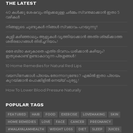
THE LATEST
40 കൾക്കു ശേഷവും തിളക്കമുള്ള ചർമ്മം സ്വന്തമാക്കാൻ ഇതാ 5
വഴികൾ
നിങ്ങളുടെ ചുണ്ടുകൾ നിങ്ങൾ സ്വഭാവം പറയുന്നു!!
കുളി കഴിഞ്ഞാലും ആളുകള്‍ വൃത്തിയാക്കാന്‍ അത്ര ശ്രമിക്കാത്ത
ശരീരഭാഗങ്ങള്‍ തിരിച്ചറിയാം.!
ഒരേ ബ്രാ കഴുകാതെ എത്ര ദിവസം ധരിക്കാൻ കഴിയും?
ഇതുകൊണ്ട് ഉണ്ടാകാവുന്ന പ്രശ്നങ്ങൾ.!
10 Home Remedies for Natural Red Lips
വയസിനേക്കാൾ പ്രായം തോന്നാറുണ്ടോ.? എങ്കിൽ ഇതാ പ്രായം
കുറയ്ക്കാന്‍ പൊക്കിളില്‍ നെയ്യ് പുരട്ടൂ.!
How To Lower Blood Pressure Naturally
POPULAR TAGS
FEATURED
HAIR
FOOD
EXERCISE
LOVEMAKING
SKIN
HOME REMEDIES
LOVE
FACE
CANCER
PREGNANCY
#MALAYALAMHEALTH
WEIGHT LOSS
DIET
SLEEP
JUICES