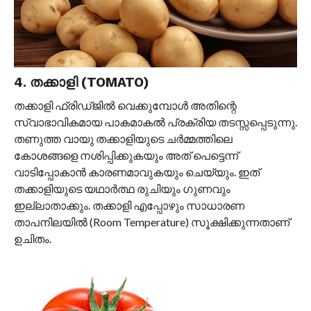
4. തക്കാളി (TOMATO)
തക്കാളി ഫ്രിഡ്ജിൽ വെക്കുമ്പോൾ അതിന്റെ
സ്വാഭാവികമായ പാകമാകൽ പ്രക്രിയ തടസ്സപ്പെടുന്നു.
തണുത്ത വായു തക്കാളിയുടെ ചർമ്മത്തിലെ
കോശങ്ങളെ നശിപ്പിക്കുകയും അത് പെട്ടെന്ന്
വാടിപ്പോകാൻ കാരണമാവുകയും ചെയ്യും. ഇത്
തക്കാളിയുടെ യഥാർത്ഥ രുചിയും ഗുണവും
ഇല്ലാതാക്കും. തക്കാളി എപ്പോഴും സാധാരണ
താപനിലയിൽ (Room Temperature) സൂക്ഷിക്കുന്നതാണ്
ഉചിതം.