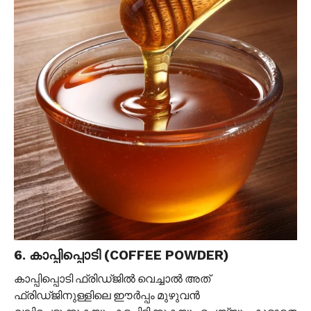
6. കാപ്പിപ്പൊടി (COFFEE POWDER)
കാപ്പിപ്പൊടി ഫ്രിഡ്ജിൽ വെച്ചാൽ അത്
ഫ്രിഡ്ജിനുള്ളിലെ ഈർപ്പം മുഴുവൻ