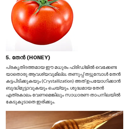
5. തേൻ (HONEY)
പ്രകൃതിദത്തമായ ഈ മധുരം ഫ്രിഡ്ജിൽ വെക്കേണ്ട
യാതൊരു ആവശ്യവുമില്ല. തണുപ്പ് തട്ടുമ്പോൾ തേൻ
കട്ടപിടിക്കുകയും (Crystallization) അത് ഉപയോഗിക്കാൻ
ബുദ്ധിമുട്ടാവുകയും ചെയ്യും. ശുദ്ധമായ തേൻ
എത്രകാലം വേണമെങ്കിലും സാധാരണ താപനിലയിൽ
കേടുകൂടാതെ ഇരിക്കും.