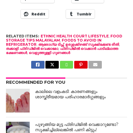
Reddit
Tumblr
RELATED ITEMS:
ETHNIC HEALTH COURT LIFESTYLE
,
FOOD
STORAGE TIPS MALAYALAM
,
FOODS TO AVOID IN
REFRIGERATOR
,
ആരോഗ്യ ടിപ്സ്
,
ഉരുളക്കിഴങ്ങ് സൂക്ഷിക്കേണ്ട രീതി
,
തക്കാളി ഫ്രിഡ്ജിൽ വെക്കാമോ
,
ഫ്രിഡ്ജിൽ വെക്കാൻ പാടില്ലാത്ത
ഭക്ഷണങ്ങൾ
,
വെളുത്തുള്ളി ഗുണങ്ങൾ
RECOMMENDED FOR YOU
കാലിലെ വളംകടി: കാരണങ്ങളും
ശാസ്ത്രീയമായ പരിഹാരമാർഗ്ഗങ്ങളും
പുഴുങ്ങിയ മുട്ട ഫ്രിഡ്ജിൽ വെക്കാറുണ്ടോ?
സൂക്ഷിച്ചില്ലെങ്കിൽ പണി കിട്ടും!