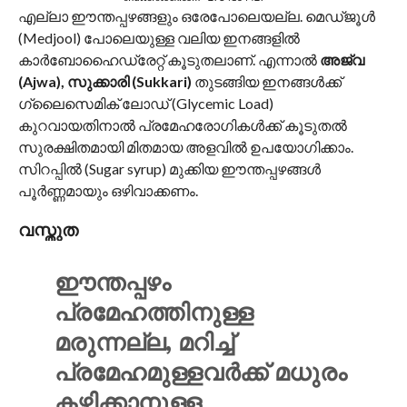
എല്ലാ ഈന്തപ്പഴങ്ങളും ഒരേപോലെയല്ല. മെഡ്ജൂൾ
(Medjool) പോലെയുള്ള വലിയ ഇനങ്ങളിൽ
കാർബോഹൈഡ്രേറ്റ് കൂടുതലാണ്. എന്നാൽ
അജ്വ
(Ajwa), സുക്കാരി (Sukkari)
തുടങ്ങിയ ഇനങ്ങൾക്ക്
ഗ്ലൈസെമിക് ലോഡ് (Glycemic Load)
കുറവായതിനാൽ പ്രമേഹരോഗികൾക്ക് കൂടുതൽ
സുരക്ഷിതമായി മിതമായ അളവിൽ ഉപയോഗിക്കാം.
സിറപ്പിൽ (Sugar syrup) മുക്കിയ ഈന്തപ്പഴങ്ങൾ
പൂർണ്ണമായും ഒഴിവാക്കണം.
വസ്തുത
ഈന്തപ്പഴം
പ്രമേഹത്തിനുള്ള
മരുന്നല്ല, മറിച്ച്
പ്രമേഹമുള്ളവർക്ക് മധുരം
കഴിക്കാനുള്ള