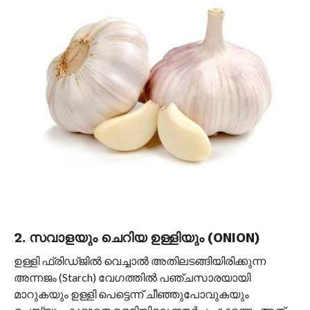
2. സവാളയും ചെറിയ ഉള്ളിയും (ONION)
ഉള്ളി ഫ്രിഡ്ജിൽ വെച്ചാൽ അതിലടങ്ങിയിരിക്കുന്ന
അന്നജം (Starch) വേഗത്തിൽ പഞ്ചസാരയായി
മാറുകയും ഉള്ളി പെട്ടെന്ന് ചീഞ്ഞുപോവുകയും