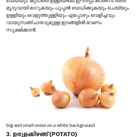
ചെയ്യും. കൂടാതെ ഉള്ളിയിലെ ഈർപ്പം കാരണം അത്
മൃദുവായി മാറുകയും പൂപ്പൽ ബാധിക്കുകയും ചെയ്യും.
ഉള്ളിയും വെളുത്തുള്ളിയും എപ്പോഴും വെളിച്ചവും
വായുസഞ്ചാരവുമുള്ള ഇടങ്ങളിൽ വേണം
സൂക്ഷിക്കാൻ.
big and small onion on a white background
3. ഉരുളക്കിഴങ്ങ് (POTATO)