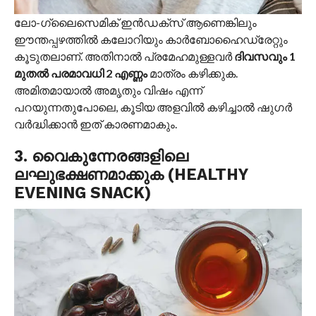
ലോ-ഗ്ലൈസെമിക് ഇൻഡക്സ് ആണെങ്കിലും
ഈന്തപ്പഴത്തിൽ കലോറിയും കാർബോഹൈഡ്രേറ്റും
കൂടുതലാണ്. അതിനാൽ പ്രമേഹമുള്ളവർ
ദിവസവും 1
മുതൽ പരമാവധി 2 എണ്ണം
മാത്രം കഴിക്കുക.
അമിതമായാൽ അമൃതും വിഷം എന്ന്
പറയുന്നതുപോലെ, കൂടിയ അളവിൽ കഴിച്ചാൽ ഷുഗർ
വർദ്ധിക്കാൻ ഇത് കാരണമാകും.
3. വൈകുന്നേരങ്ങളിലെ
ലഘുഭക്ഷണമാക്കുക (HEALTHY
EVENING SNACK)