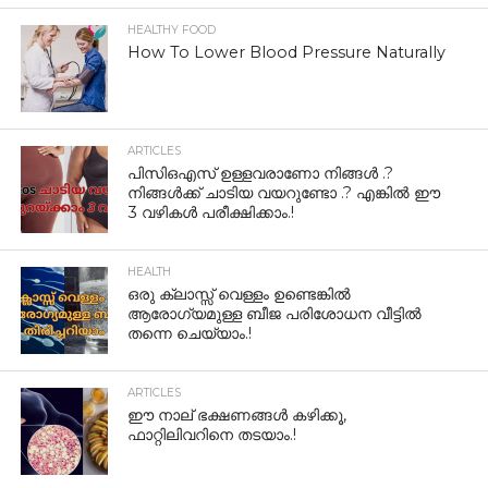
HEALTHY FOOD
How To Lower Blood Pressure Naturally
ARTICLES
പിസിഒഎസ് ഉള്ളവരാണോ നിങ്ങൾ .?
നിങ്ങൾക്ക് ചാടിയ വയറുണ്ടോ .? എങ്കിൽ ഈ
3 വഴികൾ പരീക്ഷിക്കാം.!
HEALTH
ഒരു ക്ലാസ്സ് വെള്ളം ഉണ്ടെങ്കിൽ
ആരോഗ്യമുള്ള ബീജ പരിശോധന വീട്ടിൽ
തന്നെ ചെയ്യാം.!
ARTICLES
ഈ നാല് ഭക്ഷണങ്ങൾ കഴിക്കൂ,
ഫാറ്റിലിവറിനെ തടയാം.!