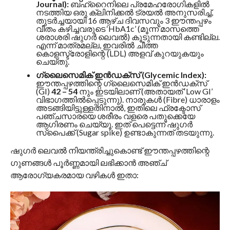
Journal):
ബഹ്‌റൈനിലെ പ്രമേഹരോഗികളിൽ
നടത്തിയ ഒരു ക്ലിനിക്കൽ ട്രയൽ അനുസരിച്ച്,
തുടർച്ചയായി 16 ആഴ്ച ദിവസവും 3 ഈന്തപ്പഴം
വീതം കഴിച്ചവരുടെ ‘HbA1c’ (മൂന്ന് മാസത്തെ
ശരാശരി ഷുഗർ ലെവൽ) കൂടുന്നതായി കണ്ടില്ല.
എന്ന് മാത്രമല്ല, ഇവരിൽ ചീത്ത
കൊളസ്ട്രോളിന്റെ (LDL) അളവ് കുറയുകയും
ചെയ്തു.
ഗ്ലൈസെമിക് ഇൻഡക്സ് (Glycemic Index):
ഈന്തപ്പഴത്തിന്റെ ഗ്ലൈസെമിക് ഇൻഡക്സ്
(GI)
42 – 54
നും ഇടയിലാണ് (അതായത് ‘Low GI’
വിഭാഗത്തിൽപ്പെടുന്നു). നാരുകൾ (Fibre) ധാരാളം
അടങ്ങിയിട്ടുള്ളതിനാൽ, ഇതിലെ ഫ്രക്ടോസ്
പഞ്ചസാരയെ ശരീരം വളരെ പതുക്കെയേ
ആഗിരണം ചെയ്യൂ. ഇത് പെട്ടെന്ന് ഷുഗർ
സ്പൈക്ക് (Sugar spike) ഉണ്ടാകുന്നത് തടയുന്നു.
ഷുഗർ ലെവൽ നിയന്ത്രിച്ചുകൊണ്ട് ഈന്തപ്പഴത്തിന്റെ
ഗുണങ്ങൾ പൂർണ്ണമായി ലഭിക്കാൻ അഞ്ച്
ആരോഗ്യകരമായ വഴികൾ ഇതാ: