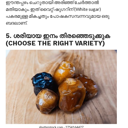
ഈന്തപ്പഴം ചെറുതായി അരിഞ്ഞ് ചേർത്താൽ
മതിയാകും. ഇത് വൈറ്റ് ഷുഗറിന് (White sugar)
പകരമുള്ള മികച്ചതും പോഷകസമ്പന്നവുമായ ഒരു
ബദലാണ്.
5. ശരിയായ ഇനം തിരഞ്ഞെടുക്കുക
(CHOOSE THE RIGHT VARIETY)