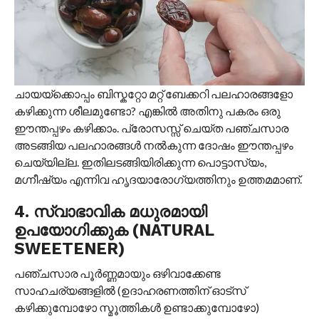
ചായയ്‌ക്കൊപ്പം ബിസ്കറ്റോ മറ്റ് ബേക്കറി പലഹാരങ്ങളോ
കഴിക്കുന്ന ശീലമുണ്ടോ? എങ്കിൽ അതിനു പകരം ഒരു
ഈന്തപ്പഴം കഴിക്കാം. പ്രോസസ്സ് ചെയ്ത പഞ്ചസാര
അടങ്ങിയ പലഹാരങ്ങൾ നൽകുന്ന ദോഷം ഈന്തപ്പഴം
ചെയ്യില്ല. ഇതിലടങ്ങിയിരിക്കുന്ന പൊട്ടാസ്യം,
മഗ്നീഷ്യം എന്നിവ ഹൃദയാരോഗ്യത്തിനും ഉത്തമമാണ്.
4. സ്വാഭാവിക മധുരമായി
ഉപയോഗിക്കുക (NATURAL
SWEETENER)
പഞ്ചസാര പൂർണ്ണമായും ഒഴിവാക്കേണ്ട
സാഹചര്യങ്ങളിൽ (ഉദാഹരണത്തിന് ഓട്സ്
കഴിക്കുമ്പോഴോ സ്മൂത്തികൾ ഉണ്ടാക്കുമ്പോഴോ)