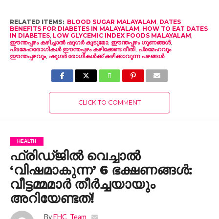
RELATED ITEMS:
BLOOD SUGAR MALAYALAM
,
DATES
BENEFITS FOR DIABETES IN MALAYALAM
,
HOW TO EAT DATES
IN DIABETES
,
LOW GLYCEMIC INDEX FOODS MALAYALAM
,
ഈന്തപ്പഴം കഴിച്ചാൽ ഷുഗർ കൂടുമോ
,
ഈന്തപ്പഴം ഗുണങ്ങൾ
,
പ്രമേഹരോഗികൾ ഈന്തപ്പഴം കഴിക്കേണ്ട രീതി
,
പ്രമേഹവും
ഈന്തപ്പഴവും
,
ഷുഗർ രോഗികൾക്ക് കഴിക്കാവുന്ന പഴങ്ങൾ
CLICK TO COMMENT
HEALTH
ഫ്രിഡ്ജിൽ വെച്ചാൽ
‘വിഷമാകുന്ന’ 6 ഭക്ഷണങ്ങൾ:
വീട്ടമ്മമാർ തീർച്ചയായും
അറിയേണ്ടത്!
By
EHC_Team