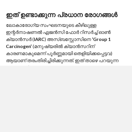
ഇത് ഉണ്ടാക്കുന്ന പ്രധാന രോഗങ്ങൾ
ലോകാരോഗ്യ സംഘടനയുടെ കീഴിലുള്ള
ഇന്റർനാഷണൽ ഏജൻസി ഫോർ റിസർച്ച് ഓൺ
ക്യാൻസർ (
IARC
) അസ്ബസ്റ്റോസിനെ
‘Group 1
Carcinogen’
(മനുഷ്യരിൽ ക്യാൻസറിന്
കാരണമാകുമെന്ന് പൂർണ്ണമായി തെളിയിക്കപ്പെട്ടവ)
ആയാണ് തരംതിരിച്ചിരിക്കുന്നത്. ഇത് താഴെ പറയുന്ന
രോഗങ്ങൾക്ക് കാരണമാകുന്നു:
മെസോതെലിയോമ (Mesothelioma):
അസ്ബസ്റ്റോസ് മൂലം മാത്രം ഉണ്ടാകുന്ന,
ശ്വാസകോശത്തിന്റെ പുറംപാളിയെ
ബാധിക്കുന്ന അതീവ मാരകമായ ഒരു
ക്യാൻസറാണിത്.
ശ്വാസകോശ ക്യാൻസർ (Lung Cancer):
അസ്ബസ്റ്റോസ് നിരന്തром ശ്വസിക്കുന്നവരിൽ
ശ്വാസകോശ ക്യാൻസർ വരാനുള്ള സാധ്യത
വളരെ കൂടുതലാണ്.
അസ്ബസ്റ്റോസിസ് (Asbestosis):
ഇത്