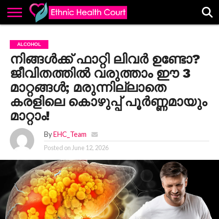
ABOUT
EHC
ADVERTISE
ALL
CONTACT
CONTRIBUTE
HOME
ALCOHOL
LATEST
US
POSTS
നിങ്ങൾക്ക് ഫാറ്റി ലിവർ ഉണ്ടോ?
ജീവിതത്തിൽ വരുത്താം ഈ 3
മാറ്റങ്ങൾ; മരുന്നില്ലാതെ
കരളിലെ കൊഴുപ്പ് പൂർണ്ണമായും
മാറ്റാം!
By
EHC_Team
Posted on
June 12, 2026