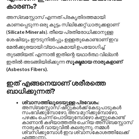
കാരണം?
അസ്ബസ്റ്റോസ് എന്നത് പ്രകൃതിദത്തമായി
കാണപ്പെടുന്ന ഒരു കൂട്ടം സിലിക്കേറ്റ് ധാതുക്കളാണ്
(
Silicate Minerals
). തീയെ പ്രതിരോധിക്കാനുള്ള
ശേഷിയും ഈടുനിൽപ്പും ഉള്ളതുകൊണ്ടാണ് ഇവ
മേൽക്കൂരയായി വ്യാപകമായി ഉപയോഗിച്ച്
തുടങ്ങിയത്. എന്നാൽ ഇതിന്റെ യഥാർത്ഥ വില്ലൻ
ഇതിൽ അടങ്ങിയിരിക്കുന്ന
സൂക്ഷ്മമായ നാരുകളാണ്
(Asbestos Fibers).
ഇത് എങ്ങനെയാണ് ശരീരത്തെ
ബാധിക്കുന്നത്?
ശ്വാസത്തിലൂടെയുള്ള പ്രവേശം:
അസ്ബസ്റ്റോസ് ഷീറ്റുകൾക്ക് കേടുപാടുകൾ
സംഭവിക്കുമ്പോഴോ, അവ മുറിക്കുമ്പോഴോ,
പഴക്കം ചെന്ന് പൊടിയുമ്പോഴോ കണ്ണുകൊണ്ട്
കാണാൻ കഴിയാത്തത്ര ചെറിയ അസ്ബസ്റ്റോസ്
നാരുകൾ വായുവിൽ കലരുന്നു. നമ്മൾ
ശ്വസിക്കുമ്പോൾ ഇവ ശ്വാസകോശത്തിലേക്ക്
എത്തുന്നു.