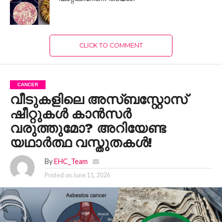
CLICK TO COMMENT
CANCER
വീടുകളിലെ അസ്ബസ്റ്റോസ്
ഷീറ്റുകൾ കാൻസർ
വരുത്തുമോ? അറിയേണ്ട
യഥാർത്ഥ വസ്തുതകൾ!
By
EHC_Team
Posted on
June 11, 2026