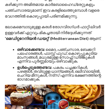
കഴിക്കുന്ന അമിതമായ കാർബോഹൈഡ്രേറ്റുകളും
പഞ്ചസാരയുമാണ്. ഇവ കരളിലെത്തുമ്പോൾ വളരെ
വേഗത്തിൽ കൊഴുപ്പായി പരിണമിക്കുന്നു.
ലോകമെമ്പാടുമുള്ള കരൾ രോഗവിദഗ്ധർ ഫാറ്റി ലിവർ
ഉള്ളവർക്ക് ഏറ്റവും മികച്ചതായി നിർദ്ദേശിക്കുന്നത്
‘മെഡിറ്ററേനിയൻ ഡയറ്റ്’ (Mediterranean Diet)
ആണ്.
ഒഴിവാക്കേണ്ടവ:
മൈദ, പഞ്ചസാര, ബേക്കറി
പലഹാരങ്ങൾ, ഫാസ്റ്റ് ഫുഡ്, കൊഴുപ്പുകൂടിയ
മാംസങ്ങൾ, മധുരമുള്ള സോഫ്റ്റ് ഡ്രിങ്കുകൾ
എന്നിവ പൂർണ്ണമായും ഒഴിവാക്കുക.
ഉൾപ്പെടുത്തേണ്ടവ:
പകരം പച്ചക്കറികൾ,
പഴങ്ങൾ, തവിടുള്ള ധാന്യങ്ങൾ, ഒലീവ് ഓയിൽ,
ചെറിയ മീനുകൾ, നട്സ് എന്നിവ ഭക്ഷണത്തിന്റെ
ഭാഗമാക്കുക.