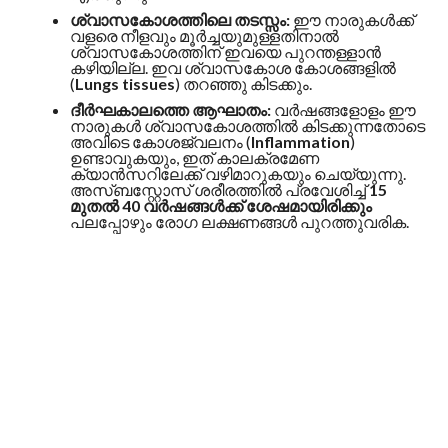
ശ്വാസകോശത്തിലെ തടസ്സം:
ഈ നാരുകൾക്ക്
വളരെ നീളവും മൂർച്ചയുമുള്ളതിനാൽ
ശ്വാസകോശത്തിന് ഇവയെ പുറന്തള്ളാൻ
കഴിയില്ല. ഇവ ശ്വാസകോശ കോശങ്ങളിൽ
(
Lungs tissues
) തറഞ്ഞു കിടക്കും.
ദീർഘകാലത്തെ ആഘാതം:
വർഷങ്ങളോളം ഈ
നാരുകൾ ശ്വാസകോശത്തിൽ കിടക്കുന്നതോടെ
അവിടെ കോശജ്വലനം (
Inflammation
)
ഉണ്ടാവുകയും, ഇത് കാലക്രമേണ
ക്യാൻസറിലേക്ക് വഴിമാറുകയും ചെയ്യുന്നു.
അസ്ബസ്റ്റോസ് ശരീരത്തിൽ പ്രവേശിച്ച്
15
മുതൽ 40 വർഷങ്ങൾക്ക് ശേഷമായിരിക്കും
പലപ്പോഴും രോഗ ലക്ഷണങ്ങൾ പുറത്തുവരിക.