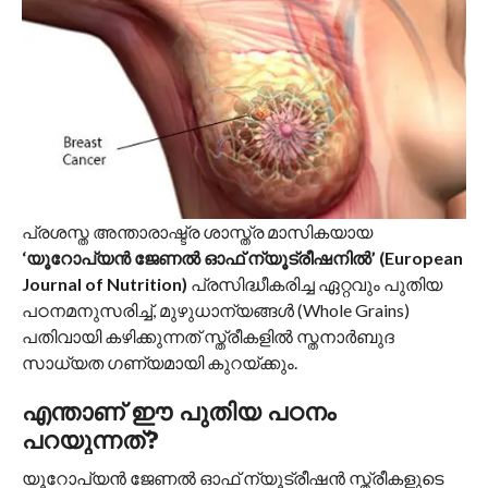
പ്രശസ്ത അന്താരാഷ്ട്ര ശാസ്ത്ര മാസികയായ
‘യൂറോപ്യൻ ജേണൽ ഓഫ് ന്യൂട്രീഷനിൽ’ (European
Journal of Nutrition)
പ്രസിദ്ധീകരിച്ച ഏറ്റവും പുതിയ
പഠനമനുസരിച്ച്, മുഴുധാന്യങ്ങൾ (Whole Grains)
പതിവായി കഴിക്കുന്നത് സ്ത്രീകളിൽ സ്തനാർബുദ
സാധ്യത ഗണ്യമായി കുറയ്ക്കും.
എന്താണ് ഈ പുതിയ പഠനം
പറയുന്നത്?
യൂറോപ്യൻ ജേണൽ ഓഫ് ന്യൂട്രീഷൻ സ്ത്രീകളുടെ