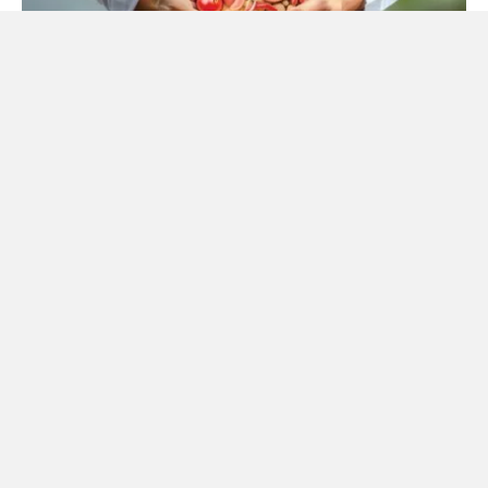
3. ശരീരത്തിൽ ഇരുമ്പിന്റെ (IRON) അളവ്
വർദ്ധിക്കുന്നു
വിളർച്ച അല്ലെങ്കിൽ അനീമിയ ഉള്ളവർക്ക് ചായ അത്ര
നല്ലതല്ല. ചായയിലുള്ള ടാനിനുകൾ നമ്മൾ കഴിക്കുന്ന
ഭക്ഷണത്തിലെ ഇരുമ്പ് സത്തിനെ (Iron) ശരീരം
ആഗിരണം ചെയ്യുന്നത് തടയുന്നു.
ശാസ്ത്രം പറയുന്നത്:
Journal of Human Nutrition
and Dietetics
-ൽ വന്ന പഠനങ്ങൾ
വ്യക്തമാക്കുന്നത്, കഫീൻ അടങ്ങിയ
പാനീയങ്ങൾ ഭക്ഷണത്തോടൊപ്പം കഴിക്കുന്നത്
ശരീരത്തിലേക്കുള്ള അയൺ അബ്സോർപ്ഷൻ
60% വരെ കുറയ്ക്കുമെന്നാണ്. ചായ
ഒഴിവാക്കുന്നതോടെ ശരീരം ഭക്ഷണത്തിൽ
നിന്നുള്ള പോഷകങ്ങൾ കൃത്യമായി ആഗിരണം
ചെയ്യാൻ തുടങ്ങുകയും വിളർച്ച മാറാൻ
സഹായിക്കുകയും ചെയ്യും.