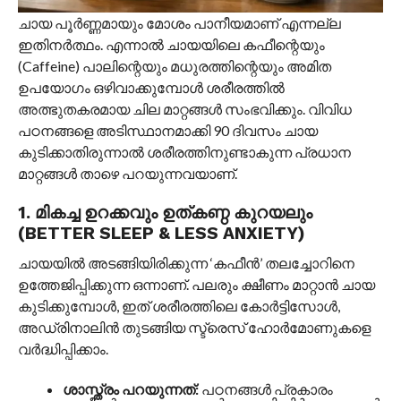
ചായ പൂർണ്ണമായും മോശം പാനീയമാണ് എന്നല്ല
ഇതിനർത്ഥം. എന്നാൽ ചായയിലെ കഫീന്റെയും
(Caffeine) പാലിന്റെയും മധുരത്തിന്റെയും അമിത
ഉപയോഗം ഒഴിവാക്കുമ്പോൾ ശരീരത്തിൽ
അത്ഭുതകരമായ ചില മാറ്റങ്ങൾ സംഭവിക്കും. വിവിധ
പഠനങ്ങളെ അടിസ്ഥാനമാക്കി 90 ദിവസം ചായ
കുടിക്കാതിരുന്നാൽ ശരീരത്തിനുണ്ടാകുന്ന പ്രധാന
മാറ്റങ്ങൾ താഴെ പറയുന്നവയാണ്.
1. മികച്ച ഉറക്കവും ഉത്കണ്ഠ കുറയലും
(BETTER SLEEP & LESS ANXIETY)
ചായയിൽ അടങ്ങിയിരിക്കുന്ന ‘കഫീൻ’ തലച്ചോറിനെ
ഉത്തേജിപ്പിക്കുന്ന ഒന്നാണ്. പലരും ക്ഷീണം മാറ്റാൻ ചായ
കുടിക്കുമ്പോൾ, ഇത് ശരീരത്തിലെ കോർട്ടിസോൾ,
അഡ്രിനാലിൻ തുടങ്ങിയ സ്ട്രെസ് ഹോർമോണുകളെ
വർദ്ധിപ്പിക്കാം.
ശാസ്ത്രം പറയുന്നത്:
പഠനങ്ങൾ പ്രകാരം