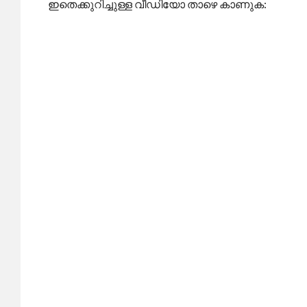
ഇതെക്കുറിച്ചുള്ള വീഡിയോ താഴെ കാണുക: