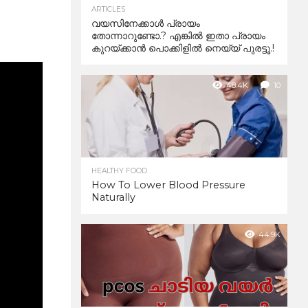
ARTICLES
വയസിനേക്കാൾ പ്രായം
തോന്നാറുണ്ടോ.? എങ്കിൽ ഇതാ പ്രായം
കുറയ്ക്കാന്‍ പൊക്കിളില്‍ നെയ്യ് പുരട്ടൂ.!
48.4K
10
HEALTHY FOOD
How To Lower Blood Pressure
Naturally
44.9K