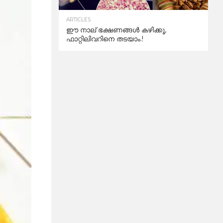
ARTICLES
ഈ നാല് ഭക്ഷണങ്ങൾ കഴിക്കൂ,
ഫാറ്റിലിവറിനെ തടയാം.!