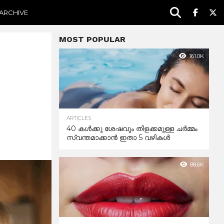
ARCHIVE
MOST POPULAR
161.0K
ARTICLES
40 കൾക്കു ശേഷവും തിളക്കമുള്ള ചർമ്മം
സ്വന്തമാക്കാൻ ഇതാ 5 വഴികൾ
88.6K