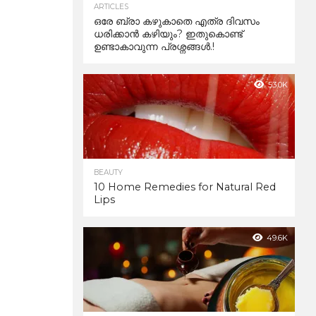
ARTICLES
ഒരേ ബ്രാ കഴുകാതെ എത്ര ദിവസം
ധരിക്കാൻ കഴിയും? ഇതുകൊണ്ട്
ഉണ്ടാകാവുന്ന പ്രശ്നങ്ങൾ.!
53.0K
BEAUTY
10 Home Remedies for Natural Red
Lips
49.6K