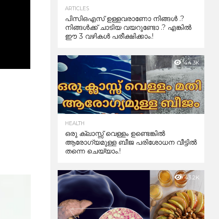
ARTICLES
പിസിഒഎസ് ഉള്ളവരാണോ നിങ്ങൾ .?
നിങ്ങൾക്ക് ചാടിയ വയറുണ്ടോ .? എങ്കിൽ
ഈ 3 വഴികൾ പരീക്ഷിക്കാം.!
44.3K
HEALTH
ഒരു ക്ലാസ്സ് വെള്ളം ഉണ്ടെങ്കിൽ
ആരോഗ്യമുള്ള ബീജ പരിശോധന വീട്ടിൽ
തന്നെ ചെയ്യാം.!
43.2K