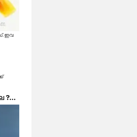
സ്. ഇവ
ക്
ലേ ?…