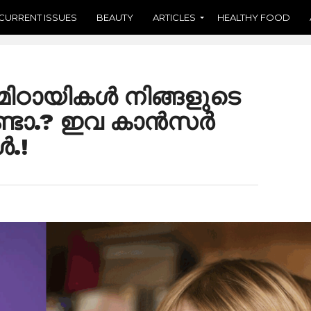
CURRENT ISSUES
BEAUTY
ARTICLES
HEALTHY FOOD
മിഠായികൾ നിങ്ങളുടെ
ുണ്ടോ.? ഇവ കാൻസർ
ൾ.!