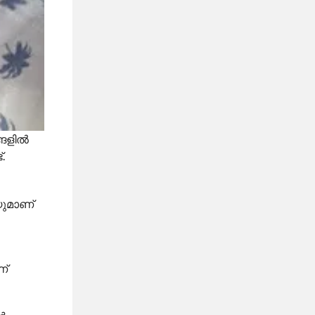
ങളില്‍
.
യുമാണ്
ണ്