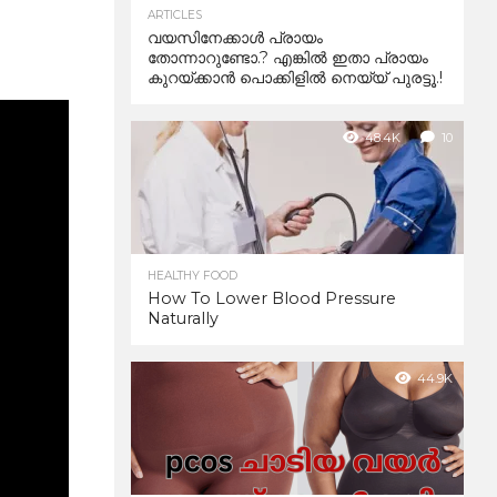
ARTICLES
വയസിനേക്കാൾ പ്രായം
തോന്നാറുണ്ടോ.? എങ്കിൽ ഇതാ പ്രായം
കുറയ്ക്കാന്‍ പൊക്കിളില്‍ നെയ്യ് പുരട്ടൂ.!
48.4K
10
HEALTHY FOOD
How To Lower Blood Pressure
Naturally
44.9K