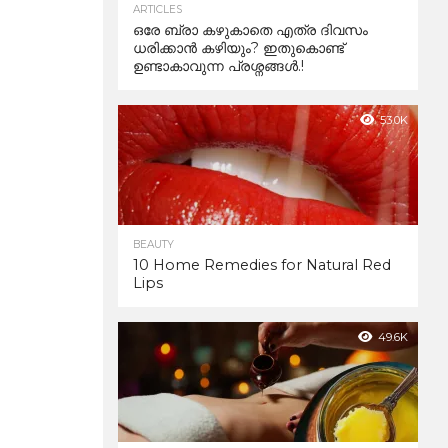
ARTICLES
ഒരേ ബ്രാ കഴുകാതെ എത്ര ദിവസം
ധരിക്കാൻ കഴിയും? ഇതുകൊണ്ട്
ഉണ്ടാകാവുന്ന പ്രശ്നങ്ങൾ.!
53.0K
BEAUTY
10 Home Remedies for Natural Red
Lips
49.6K