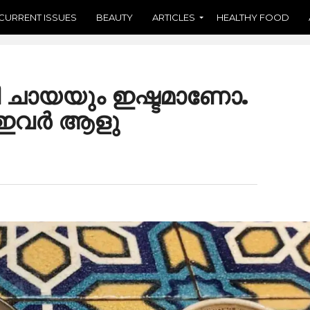
CURRENT ISSUES
BEAUTY
ARTICLES
HEALTHY FOOD
ി ചായയും ഇഷ്ടമാണോ.
ക ഇവർ ആളു