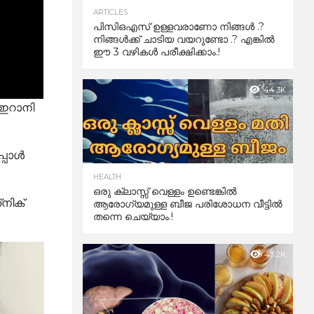
ARTICLES
പിസിഒഎസ് ഉള്ളവരാണോ നിങ്ങൾ .?
നിങ്ങൾക്ക് ചാടിയ വയറുണ്ടോ .? എങ്കിൽ
ഈ 3 വഴികൾ പരീക്ഷിക്കാം.!
44.3K
 ഇറാനി
ോള്‍
HEALTH
ഒരു ക്ലാസ്സ് വെള്ളം ഉണ്ടെങ്കിൽ
‌നിക്
ആരോഗ്യമുള്ള ബീജ പരിശോധന വീട്ടിൽ
തന്നെ ചെയ്യാം.!
43.2K