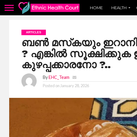
HOME
HEALTH
ARTICLES
ബണ്‍ മസ്‌കയും ഇറാന
? എങ്കിൽ സൂക്ഷിക്കു
കുഴപ്പക്കാരനോ ?..
By
EHC_Team
Posted on
January 28, 2026