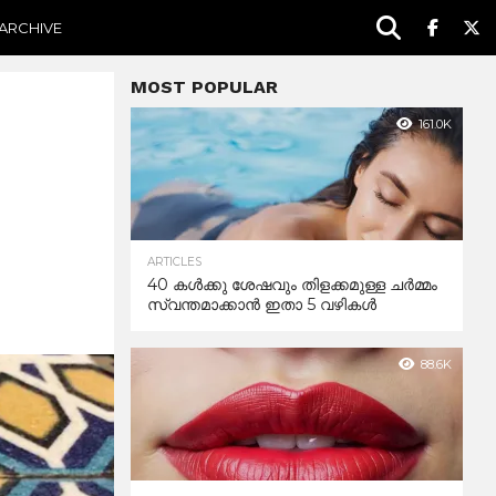
ARCHIVE
MOST POPULAR
161.0K
ARTICLES
40 കൾക്കു ശേഷവും തിളക്കമുള്ള ചർമ്മം
സ്വന്തമാക്കാൻ ഇതാ 5 വഴികൾ
88.6K