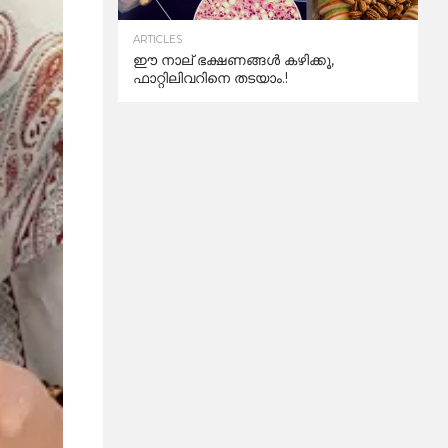
ARTICLES
ഈ നാല് ഭക്ഷണങ്ങൾ കഴിക്കൂ,
ഫാറ്റിലിവറിനെ തടയാം.!