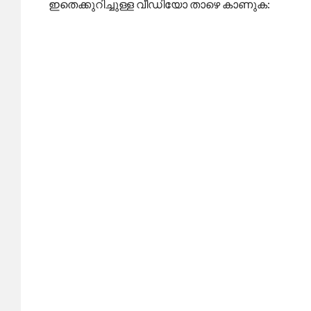
ഇതെക്കുറിച്ചുള്ള വീഡിയോ താഴെ കാണുക: