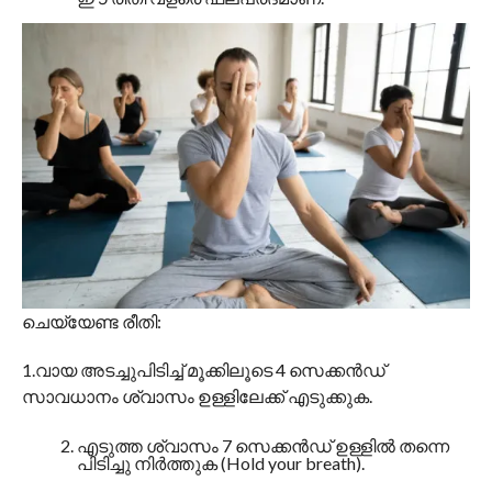
ചെയ്യേണ്ട രീതി:
1.വായ അടച്ചുപിടിച്ച് മൂക്കിലൂടെ 4 സെക്കൻഡ്
സാവധാനം ശ്വാസം ഉള്ളിലേക്ക് എടുക്കുക.
എടുത്ത ശ്വാസം 7 സെക്കൻഡ് ഉള്ളിൽ തന്നെ
പിടിച്ചു നിർത്തുക (Hold your breath).