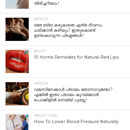
തിരിച്ചറിയാം.!
ARTICLES
ഒരേ ബ്രാ കഴുകാതെ എത്ര ദിവസം
ധരിക്കാൻ കഴിയും? ഇതുകൊണ്ട്
ഉണ്ടാകാവുന്ന പ്രശ്നങ്ങൾ.!
BEAUTY
10 Home Remedies for Natural Red Lips
ARTICLES
വയസിനേക്കാൾ പ്രായം തോന്നാറുണ്ടോ.?
എങ്കിൽ ഇതാ പ്രായം കുറയ്ക്കാന്‍
പൊക്കിളില്‍ നെയ്യ് പുരട്ടൂ.!
HEALTHY FOOD
How To Lower Blood Pressure Naturally