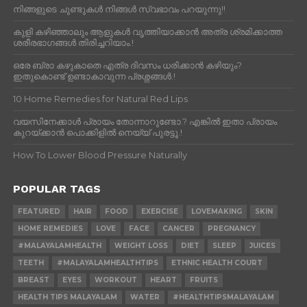
നിങ്ങളുടെ ചുണ്ടുകൾ നിങ്ങൾ സ്വഭാവം പറയുന്നു!!
കുളി കഴിഞ്ഞാലും ആളുകള്‍ വൃത്തിയാക്കാന്‍ അത്ര ശ്രമിക്കാത്ത
ശരീരഭാഗങ്ങള്‍ തിരിച്ചറിയാം.!
ഒരേ ബ്രാ കഴുകാതെ എത്ര ദിവസം ധരിക്കാൻ കഴിയും?
ഇതുകൊണ്ട് ഉണ്ടാകാവുന്ന പ്രശ്നങ്ങൾ.!
10 Home Remedies for Natural Red Lips
വയസിനേക്കാൾ പ്രായം തോന്നാറുണ്ടോ.? എങ്കിൽ ഇതാ പ്രായം
കുറയ്ക്കാന്‍ പൊക്കിളില്‍ നെയ്യ് പുരട്ടൂ.!
How To Lower Blood Pressure Naturally
POPULAR TAGS
FEATURED
HAIR
FOOD
EXERCISE
LOVEMAKING
SKIN
HOME REMEDIES
LOVE
FACE
CANCER
PREGNANCY
#MALAYALAMHEALTH
WEIGHT LOSS
DIET
SLEEP
JUICES
TEETH
#MALAYALAMHEALTHTIPS
ETHNIC HEALTH COURT
BREAST
EYES
WORKOUT
HEART
FRUITS
HEALTH TIPS MALAYALAM
WATER
#HEALTHTIPSMALAYALAM