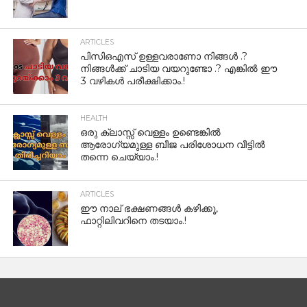
ARTICLES
പിസിഒഎസ് ഉള്ളവരാണോ നിങ്ങൾ .?
നിങ്ങൾക്ക് ചാടിയ വയറുണ്ടോ .? എങ്കിൽ ഈ
3 വഴികൾ പരീക്ഷിക്കാം.!
HEALTH
ഒരു ക്ലാസ്സ് വെള്ളം ഉണ്ടെങ്കിൽ
ആരോഗ്യമുള്ള ബീജ പരിശോധന വീട്ടിൽ
തന്നെ ചെയ്യാം.!
ARTICLES
ഈ നാല് ഭക്ഷണങ്ങൾ കഴിക്കൂ,
ഫാറ്റിലിവറിനെ തടയാം.!