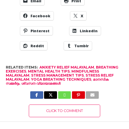
Email
Print
Facebook
X
Pinterest
LinkedIn
Reddit
Tumblr
RELATED ITEMS:
ANXIETY RELIEF MALAYALAM
,
BREATHING
EXERCISES
,
MENTAL HEALTH TIPS
,
MINDFULNESS
MALAYALAM
,
STRESS MANAGEMENT TIPS
,
STRESS RELIEF
MALAYALAM
,
YOGA BREATHING TECHNIQUES
,
മാനസിക
സമ്മർദ്ദം
,
ശ്വസന വ്യായാമങ്ങൾ
CLICK TO COMMENT