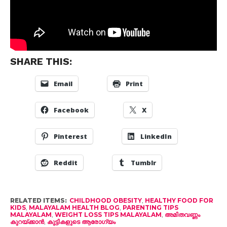
SHARE THIS:
Email
Print
Facebook
X
Pinterest
LinkedIn
Reddit
Tumblr
RELATED ITEMS:
CHILDHOOD OBESITY
,
HEALTHY FOOD FOR
KIDS
,
MALAYALAM HEALTH BLOG
,
PARENTING TIPS
MALAYALAM
,
WEIGHT LOSS TIPS MALAYALAM
,
അമിതവണ്ണം
കുറയ്ക്കാൻ
,
കുട്ടികളുടെ ആരോഗ്യം