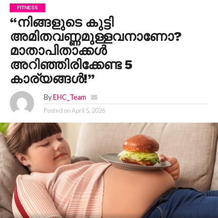
FITNESS
“നിങ്ങളുടെ കുട്ടി
അമിതവണ്ണമുള്ളവനാണോ?
മാതാപിതാക്കൾ
അറിഞ്ഞിരിക്കേണ്ട 5
കാര്യങ്ങൾ!”
By
EHC_Team
Posted on
April 5, 2026