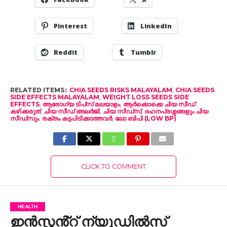
Pinterest
LinkedIn
Reddit
Tumblr
RELATED ITEMS:
CHIA SEEDS RISKS MALAYALAM
,
CHIA SEEDS
SIDE EFFECTS MALAYALAM
,
WEIGHT LOSS SEEDS SIDE
EFFECTS
,
ആരോഗ്യ ടിപ്‌സ് മലയാളം
,
ആർക്കൊക്കെ ചിയ സീഡ്
കഴിക്കരുത്
,
ചിയ സീഡ് അലർജി
,
ചിയ സീഡ്‌സ്
,
ദഹനപ്രശ്നങ്ങളും ചിയ
സീഡ്സും
,
രക്തം കട്ടപിടിക്കാത്തവർ
,
ലോ ബിപി (LOW BP)
CLICK TO COMMENT
HEALTH
ഇൻസ്റ്റൻ്റ് ന്യൂഡിൽസ്