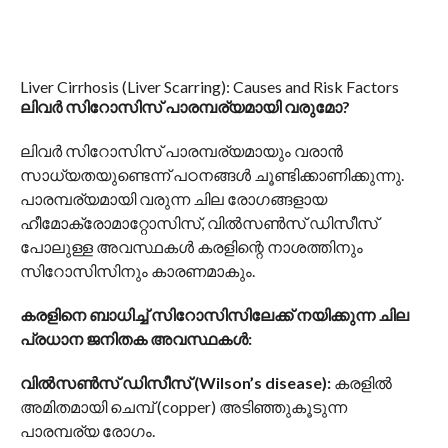
​​​Liver Cirrhosis (Liver Scarring): Causes and Risk Factors
ലിവര്‍ സിറോസിസ് പാരമ്പര്യമായി വരുമോ?
ലിവർ സിറോസിസ് പാരമ്പര്യമായും വരാൻ
സാധ്യതയുണ്ടെന്ന് പഠനങ്ങൾ ചൂണ്ടിക്കാണിക്കുന്നു.
പാരമ്പര്യമായി വരുന്ന ചില രോഗങ്ങളായ
ഹീമോക്രോമാറ്റോസിസ്, വിൽസൺസ് ഡിസീസ്
പോലുള്ള അവസ്ഥകൾ കരളിന്റെ നാശത്തിനും
സിറോസിസിനും കാരണമാകും.
കരളിനെ ബാധിച്ച് സിറോസിസിലേക്ക് നയിക്കുന്ന ചില
പ്രധാന ജനിതക അവസ്ഥകൾ:
വിൽസൺസ് ഡിസീസ് (Wilson’s disease):
കരളിൽ
അമിതമായി ചെമ്പ് (copper) അടിഞ്ഞുകൂടുന്ന
പാരമ്പര്യ രോഗം.