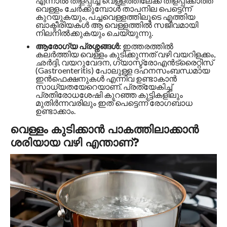
എന്നാൽ തിളപ്പിച്ച വെള്ളത്തിലേക്ക് തിളപ്പിക്കാത്ത
വെള്ളം ചേർക്കുമ്പോൾ താപനില പെട്ടെന്ന്
കുറയുകയും, പച്ചവെള്ളത്തിലൂടെ എത്തിയ
ബാക്ടീരിയകൾ ആ വെള്ളത്തിൽ സജീവമായി
നിലനിൽക്കുകയും ചെയ്യുന്നു.
ആരോഗ്യ പ്രശ്നങ്ങൾ:
ഇത്തരത്തിൽ
കലർത്തിയ വെള്ളം കുടിക്കുന്നത് വഴി വയറിളക്കം,
ഛർദ്ദി, വയറുവേദന, ഗ്യാസ്ട്രോഎൻട്രൈറ്റിസ്
(Gastroenteritis) പോലുള്ള ദഹനസംബന്ധമായ
ഇൻഫെക്ഷനുകൾ എന്നിവ ഉണ്ടാകാൻ
സാധ്യതയേറെയാണ്. പ്രത്യേകിച്ച്
പ്രതിരോധശേഷി കുറഞ്ഞ കുട്ടികളിലും
മുതിർന്നവരിലും ഇത് പെട്ടെന്ന് രോഗബാധ
ഉണ്ടാക്കാം.
വെള്ളം കുടിക്കാൻ പാകത്തിലാക്കാൻ
ശരിയായ വഴി എന്താണ്?