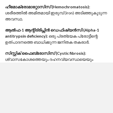
ഹീമോക്രോമാറ്റോസിസ് (Hemochromatosis):
ശരീരത്തിൽ അമിതമായി ഇരുമ്പ് (iron) അടിഞ്ഞുകൂടുന്ന
അവസ്ഥ.
ആൽഫ-1 ആന്റിട്രിപ്സിൻ ഡെഫിഷ്യൻസി (Alpha-1
antitrypsin deficiency):
ഒരു പ്രത്യേക പ്രോട്ടീന്റെ
ഉത്പാദനത്തെ ബാധിക്കുന്ന ജനിതക തകരാർ.
സിസ്റ്റിക് ഫൈബ്രോസിസ് (Cystic fibrosis):
ശ്വാസകോശത്തെയും ദഹനവ്യവസ്ഥയെയും
ബാധിക്കുന്ന പാരമ്പര്യ രോഗം.
ലിവർ സിറോസിസിന്റെ മറ്റ് കാരണങ്ങൾ