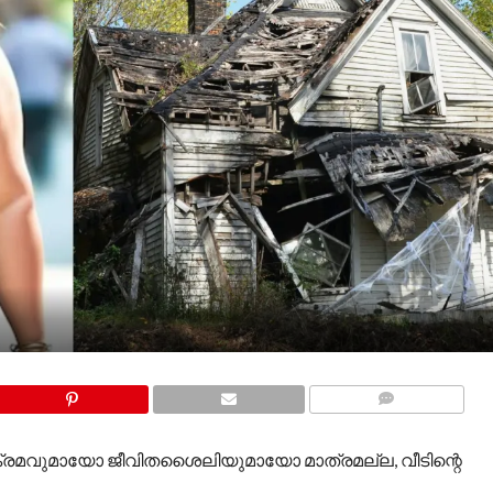
COMMENTS
ഷണക്രമവുമായോ ജീവിതശൈലിയുമായോ മാത്രമല്ല, വീടിന്റെ