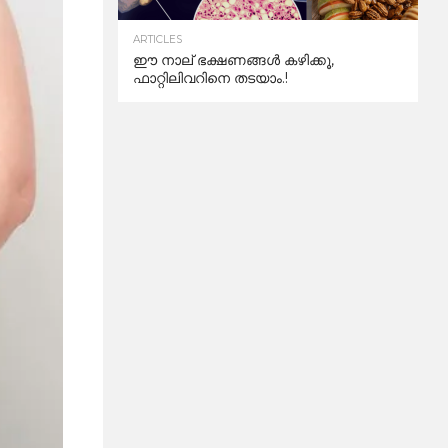
ARTICLES
ഈ നാല് ഭക്ഷണങ്ങൾ കഴിക്കൂ,
ഫാറ്റിലിവറിനെ തടയാം.!