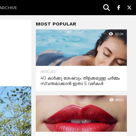
ARCHIVE
MOST POPULAR
161.0K
ARTICLES
40 കൾക്കു ശേഷവും തിളക്കമുള്ള ചർമ്മം
സ്വന്തമാക്കാൻ ഇതാ 5 വഴികൾ
88.6K