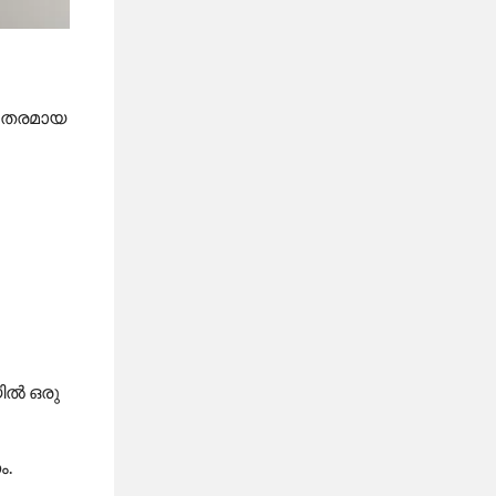
ുരുതരമായ
യിൽ ഒരു
ം.