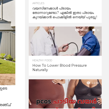
ARTICLES
വയസിനേക്കാൾ പ്രായം
തോന്നാറുണ്ടോ.? എങ്കിൽ ഇതാ പ്രായം
കുറയ്ക്കാന്‍ പൊക്കിളില്‍ നെയ്യ് പുരട്ടൂ.!
48.4K
10
HEALTHY FOOD
How To Lower Blood Pressure
Naturally
44.9K
ളുടെ
 അഞ്ച്