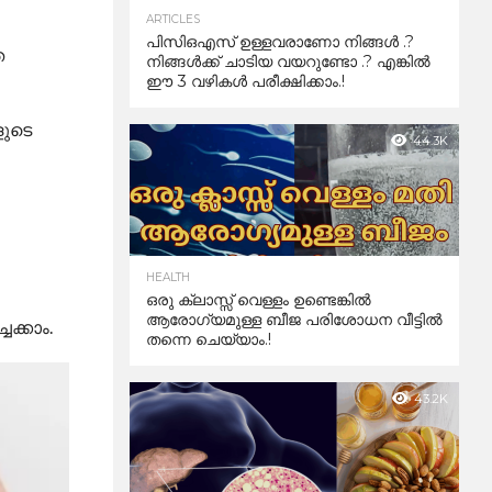
ARTICLES
പിസിഒഎസ് ഉള്ളവരാണോ നിങ്ങൾ .?
ത
നിങ്ങൾക്ക് ചാടിയ വയറുണ്ടോ .? എങ്കിൽ
ഈ 3 വഴികൾ പരീക്ഷിക്കാം.!
ളുടെ
44.3K
ൽ
HEALTH
ഒരു ക്ലാസ്സ് വെള്ളം ഉണ്ടെങ്കിൽ
ആരോഗ്യമുള്ള ബീജ പരിശോധന വീട്ടിൽ
ക്കാം.
തന്നെ ചെയ്യാം.!
43.2K