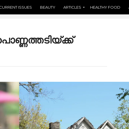
CURRENT ISSUES
BEAUTY
ARTICLES
HEALTHY FOOD
ൊണ്ണത്തടിയ്ക്ക്