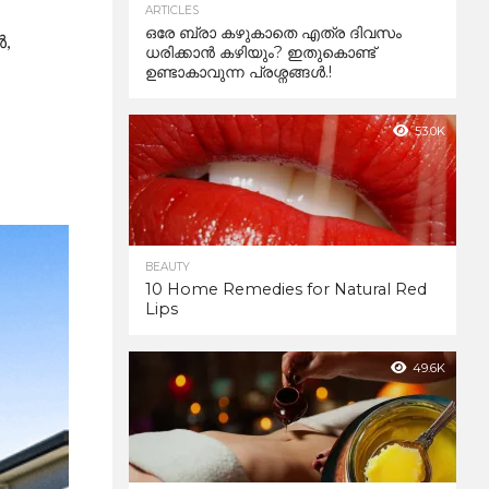
ARTICLES
ഒരേ ബ്രാ കഴുകാതെ എത്ര ദിവസം
ൾ,
ധരിക്കാൻ കഴിയും? ഇതുകൊണ്ട്
ഉണ്ടാകാവുന്ന പ്രശ്നങ്ങൾ.!
53.0K
BEAUTY
10 Home Remedies for Natural Red
Lips
49.6K