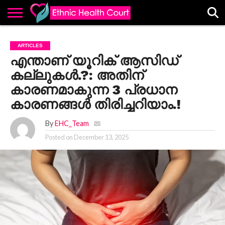
ABOUT
EHC
ADVERTISE
ALL
CONTACT
CONTRIBUTE
HOME
ARTICLES
LATEST
US
POSTS
എന്താണ് യൂറിക് ആസിഡ്
കല്ലുകൾ.?: അതിന്
കാരണമാകുന്ന 3 പ്രധാന
കാരണങ്ങൾ തിരിച്ചറിയാം.!
By
EHC_Team
Posted on
December 13, 2025