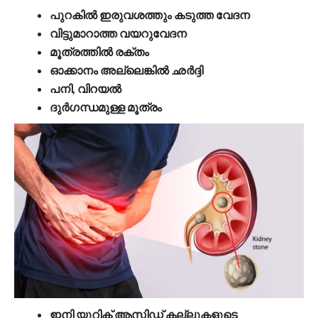
പുറകില്‍ ഇരുവശത്തും കടുത്ത വേദന
വിട്ടുമാറാത്ത വയറുവേദന
മൂത്രത്തില്‍ രക്തം
ഓക്കാനം അല്ലെങ്കില്‍ ഛര്‍ദ്ദി
പനി, വിറയല്‍
ദുര്‍ഗന്ധമുള്ള മൂത്രം
ഇനി യൂറിക് ആസിഡ് കല്ലുകളുടെ