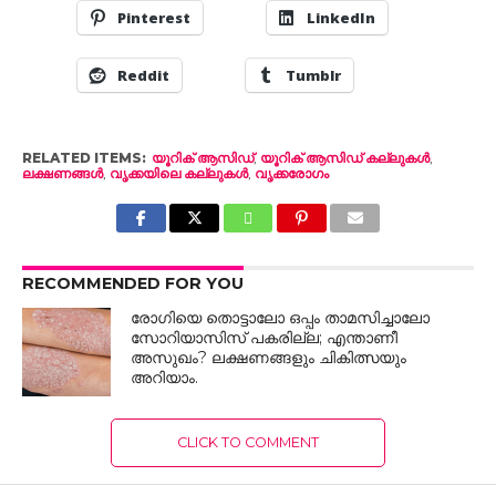
Pinterest
LinkedIn
Reddit
Tumblr
RELATED ITEMS:
യൂറിക് ആസിഡ്
,
യൂറിക് ആസിഡ് കല്ലുകൾ
,
ലക്ഷണങ്ങൾ
,
വൃക്കയിലെ കല്ലുകൾ
,
വൃക്കരോഗം
RECOMMENDED FOR YOU
രോഗിയെ തൊട്ടാലോ ഒപ്പം താമസിച്ചാലോ
സോറിയാസിസ് പകരില്ല; എന്താണീ
അസുഖം? ലക്ഷണങ്ങളും ചികിത്സയും
അറിയാം.
CLICK TO COMMENT