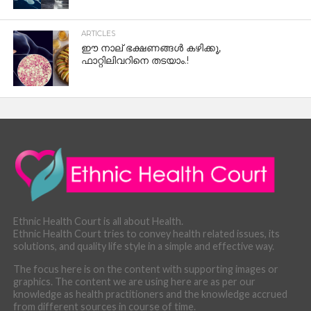
ARTICLES
ഈ നാല് ഭക്ഷണങ്ങൾ കഴിക്കൂ,
ഫാറ്റിലിവറിനെ തടയാം.!
Ethnic Health Court is all about Health.
Ethnic Health Court tries to convey health related issues, its
solutions, and quality life style in a simple and effective way.
The focus here is on the content with supporting images or
graphics. The content we are using here are as per our
knowledge as health practitioners and the knowledge accrued
from different sources in course of time.