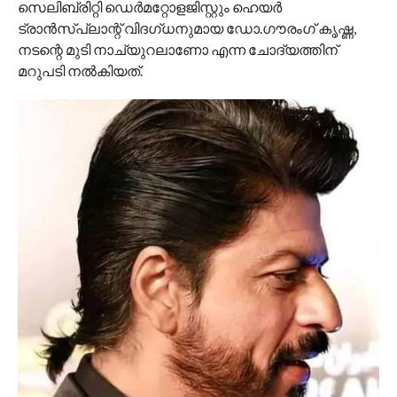
സെലിബ്രിറ്റി ഡെർമറ്റോളജിസ്റ്റും ഹെയർ
ട്രാൻസ്‌പ്ലാന്റ് വിദഗ്ധനുമായ ഡോ.ഗൗരംഗ് കൃഷ്ണ,
നടന്റെ മുടി നാച്യുറലാണോ എന്ന ചോദ്യത്തിന്
മറുപടി നൽകിയത്.