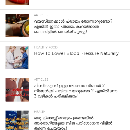
ARTICLES
വയസിനേക്കാൾ പ്രായം തോന്നാറുണ്ടോ.?
എങ്കിൽ ഇതാ പ്രായം കുറയ്ക്കാന്‍
പൊക്കിളില്‍ നെയ്യ് പുരട്ടൂ.!
HEALTHY FOOD
How To Lower Blood Pressure Naturally
ARTICLES
പിസിഒഎസ് ഉള്ളവരാണോ നിങ്ങൾ .?
നിങ്ങൾക്ക് ചാടിയ വയറുണ്ടോ .? എങ്കിൽ ഈ
3 വഴികൾ പരീക്ഷിക്കാം.!
HEALTH
ഒരു ക്ലാസ്സ് വെള്ളം ഉണ്ടെങ്കിൽ
ആരോഗ്യമുള്ള ബീജ പരിശോധന വീട്ടിൽ
തന്നെ ചെയ്യാം.!