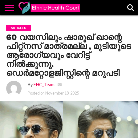
ABOUT
EHC
ADVERTISE
ALL
CONTACT
CONTRIBUTE
HOME
ARTICLES
LATEST
US
POSTS
60 വയസിലും ഷാരൂഖ് ഖാന്റെ
ഫിറ്റ്നസ് മാത്രമല്ല , മുടിയുടെ
ആരോഗ്യവും വേറിട്ട്
നിൽക്കുന്നു.
ഡെർമറ്റോളജിസ്റ്റിന്റെ മറുപടി
By
EHC_Team
Posted on
November 18, 2025