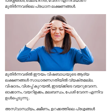
പ്രശ്നങ്ങൾ, ബലഹീനത, വേദന എന്നിവയാണ്
മുതിർന്നവരിലെ പ്രധാന ലക്ഷണങ്ങൾ.
മുതിർന്നവരിൽ ഈയം വിഷബാധയുടെ ആദ്യ
ലക്ഷണങ്ങൾ സാധാരണഗതിയിൽ വ്യക്തമല്ല.
വിഷാദം, വിശപ്പ് കുറയൽ, ഇടയ്ക്കിടെ വയറുവേദന,
ഓക്കാനം, വയറിളക്കം, മലബന്ധം, പേശി വേദന എന്നിവ
ഉൾപ്പെടുന്നു .
അസ്വാസ്ഥ്യം, ക്ഷീണം, ഉറക്കത്തിലെ പ്രശ്നങ്ങൾ