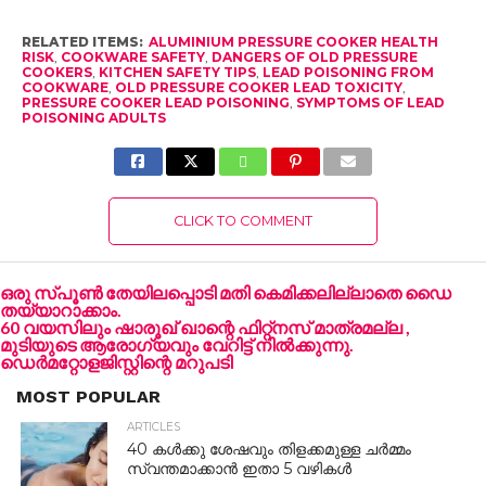
RELATED ITEMS:
ALUMINIUM PRESSURE COOKER HEALTH
RISK
,
COOKWARE SAFETY
,
DANGERS OF OLD PRESSURE
COOKERS
,
KITCHEN SAFETY TIPS
,
LEAD POISONING FROM
COOKWARE
,
OLD PRESSURE COOKER LEAD TOXICITY
,
PRESSURE COOKER LEAD POISONING
,
SYMPTOMS OF LEAD
POISONING ADULTS
CLICK TO COMMENT
ഒരു സ്പൂൺ തേയിലപ്പൊടി മതി കെമിക്കലില്ലാതെ ഡൈ
തയ്യാറാക്കാം.
60 വയസിലും ഷാരൂഖ് ഖാന്റെ ഫിറ്റ്നസ് മാത്രമല്ല ,
മുടിയുടെ ആരോഗ്യവും വേറിട്ട് നിൽക്കുന്നു.
ഡെർമറ്റോളജിസ്റ്റിന്റെ മറുപടി
MOST POPULAR
ARTICLES
40 കൾക്കു ശേഷവും തിളക്കമുള്ള ചർമ്മം
സ്വന്തമാക്കാൻ ഇതാ 5 വഴികൾ