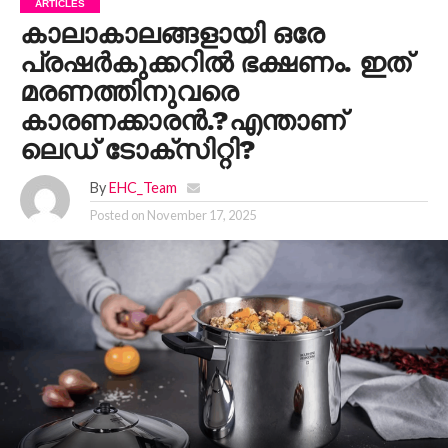
ARTICLES
കാലാകാലങ്ങളായി ഒരേ
പ്രഷർകുക്കറിൽ ഭക്ഷണം. ഇത്
മരണത്തിനുവരെ
കാരണക്കാരൻ.?എന്താണ്
ലെഡ് ടോക്സിറ്റി?
By
EHC_Team
Posted on
November 17, 2025