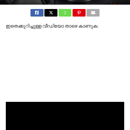
ഇതെക്കുറിച്ചുള്ള വീഡിയോ താഴെ കാണുക: