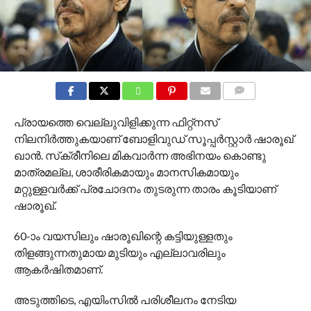
COMMENTS
പ്രായത്തെ വെല്ലുവിളിക്കുന്ന ഫിറ്റ്നസ്
നിലനിർത്തുകയാണ് ബോളിവുഡ് സൂപ്പർസ്റ്റാർ ഷാരൂഖ്
ഖാൻ. സ്‌ക്രീനിലെ മികവാർന്ന അഭിനയം കൊണ്ടു
മാത്രമല്ല, ശാരീരികമായും മാനസികമായും
മറ്റുള്ളവർക്ക് പ്രചോദനം തുടരുന്ന താരം കൂടിയാണ്
ഷാരൂഖ്.
60-ാം വയസിലും ഷാരൂഖിന്റെ കട്ടിയുള്ളതും
തിളങ്ങുന്നതുമായ മുടിയും എല്ലാവരിലും
ആകർഷിതമാണ്.
അടുത്തിടെ, എയിംസിൽ പരിശീലനം നേടിയ