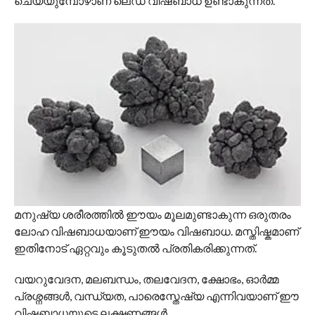
ചെയ്യുമ്പോഴാണ് ലെഡ് വിഷബാധ ഉണ്ടാകുന്നത്.
മനുഷ്യ ശരീരത്തിൽ ഈയം മൂലമുണ്ടാകുന്ന ഒരുതരം
ലോഹ വിഷബാധയാണ് ഈയം വിഷബാധ. മസ്തിഷ്കമാണ്
ഇതിനോട് ഏറ്റവും കൂടുതൽ പ്രതികരിക്കുന്നത്.
വയറുവേദന, മലബന്ധം, തലവേദന, ക്ഷോഭം, ഓർമ്മ
പ്രശ്നങ്ങൾ, വന്ധ്യത, പാരെസ്തേഷ്യ എന്നിവയാണ് ഈ
വിഷബാധയുടെ ലക്ഷണങ്ങൾ.