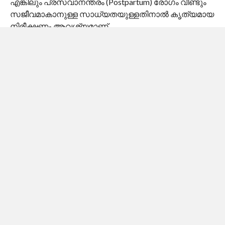
എങ്കിലും പ്രസവാനന്തരം (Postpartum) രോഗം വീണ്ടും
സജീവമാകാനുള്ള സാധ്യതയുള്ളതിനാൽ കൃത്യമായ
നിരീക്ഷണം ആവശ്യമാണ്.
3. മരുന്നുകളുടെ സുരക്ഷിതമായ
പുനഃക്രമീകരണം