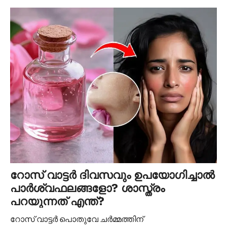
റോസ് വാട്ടർ ദിവസവും ഉപയോഗിച്ചാൽ
പാർശ്വഫലങ്ങളോ? ശാസ്ത്രം
പറയുന്നത് എന്ത്?
റോസ് വാട്ടർ പൊതുവേ ചർമ്മത്തിന്