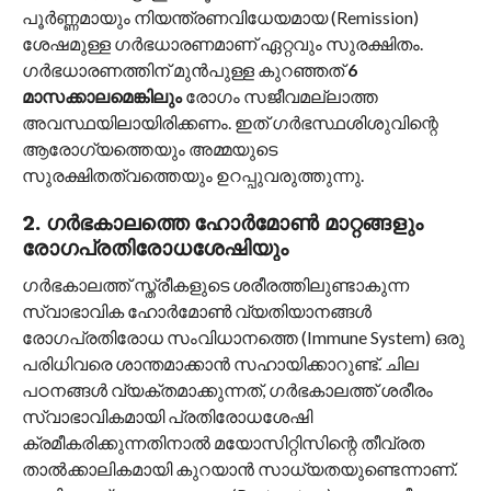
പൂർണ്ണമായും നിയന്ത്രണവിധേയമായ (Remission)
ശേഷമുള്ള ഗർഭധാരണമാണ് ഏറ്റവും സുരക്ഷിതം.
ഗർഭധാരണത്തിന് മുൻപുള്ള കുറഞ്ഞത്
6
മാസക്കാലമെങ്കിലും
രോഗം സജീവമല്ലാത്ത
അവസ്ഥയിലായിരിക്കണം. ഇത് ഗർഭസ്ഥശിശുവിന്റെ
ആരോഗ്യത്തെയും അമ്മയുടെ
സുരക്ഷിതത്വത്തെയും ഉറപ്പുവരുത്തുന്നു.
2. ഗർഭകാലത്തെ ഹോർമോൺ മാറ്റങ്ങളും
രോഗപ്രതിരോധശേഷിയും
ഗർഭകാലത്ത് സ്ത്രീകളുടെ ശരീരത്തിലുണ്ടാകുന്ന
സ്വാഭാവിക ഹോർമോൺ വ്യതിയാനങ്ങൾ
രോഗപ്രതിരോധ സംവിധാനത്തെ (Immune System) ഒരു
പരിധിവരെ ശാന്തമാക്കാൻ സഹായിക്കാറുണ്ട്. ചില
പഠനങ്ങൾ വ്യക്തമാക്കുന്നത്, ഗർഭകാലത്ത് ശരീരം
സ്വാഭാവികമായി പ്രതിരോധശേഷി
ക്രമീകരിക്കുന്നതിനാൽ മയോസിറ്റിസിന്റെ തീവ്രത
താൽക്കാലികമായി കുറയാൻ സാധ്യതയുണ്ടെന്നാണ്.