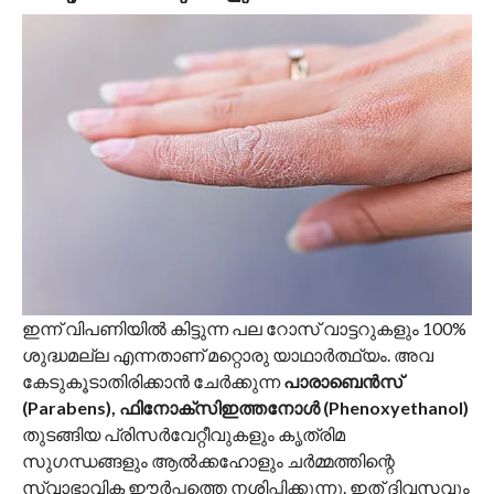
ഇന്ന് വിപണിയിൽ കിട്ടുന്ന പല റോസ് വാട്ടറുകളും 100%
ശുദ്ധമല്ല എന്നതാണ് മറ്റൊരു യാഥാർത്ഥ്യം. അവ
കേടുകൂടാതിരിക്കാൻ ചേർക്കുന്ന
പാരാബെൻസ്
(Parabens), ഫിനോക്സിഇത്തനോൾ (Phenoxyethanol)
തുടങ്ങിയ പ്രിസർവേറ്റീവുകളും കൃത്രിമ
സുഗന്ധങ്ങളും ആൽക്കഹോളും ചർമ്മത്തിന്റെ
സ്വാഭാവിക ഈർപ്പത്തെ നശിപ്പിക്കുന്നു. ഇത് ദിവസവും