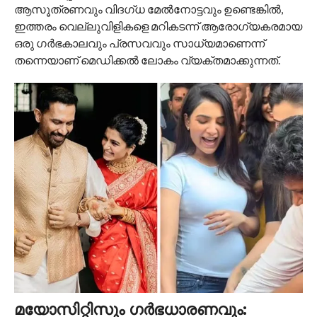
ആസൂത്രണവും വിദഗ്ധ മേൽനോട്ടവും ഉണ്ടെങ്കിൽ,
ഇത്തരം വെല്ലുവിളികളെ മറികടന്ന് ആരോഗ്യകരമായ
ഒരു ഗർഭകാലവും പ്രസവവും സാധ്യമാണെന്ന്
തന്നെയാണ് മെഡിക്കൽ ലോകം വ്യക്തമാക്കുന്നത്.
മയോസിറ്റിസും ഗർഭധാരണവും: