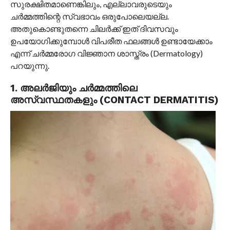
സുരക്ഷിതമാണെങ്കിലും, എല്ലാവരുടെയും
ചർമ്മത്തിന്റെ സ്വഭാവം ഒരുപോലെയല്ല.
അതുകൊണ്ടുതന്നെ ചിലർക്ക് ഇത് ദിവസവും
ഉപയോഗിക്കുമ്പോൾ വിപരീത ഫലങ്ങൾ ഉണ്ടായേക്കാം
എന്ന് ചർമ്മരോഗ വിജ്ഞാന ശാസ്ത്രം (Dermatology)
പറയുന്നു.
1. അലർജിയും ചർമ്മത്തിലെ
അസ്വസ്ഥതകളും (CONTACT DERMATITIS)