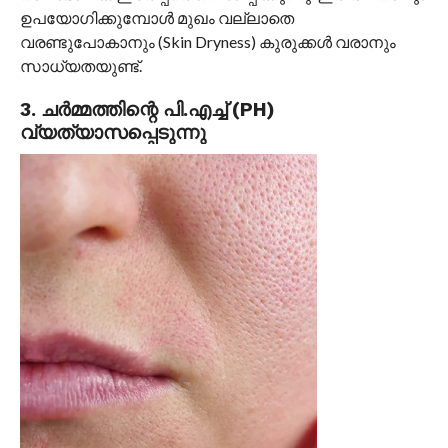
ഉപയോഗിക്കുമ്പോൾ മുഖം വല്ലാതെ
വരണ്ടുപോകാനും (Skin Dryness) കുരുക്കൾ വരാനും
സാധ്യതയുണ്ട്.
3. ചർമ്മത്തിന്റെ പി.എച്ച് (PH)
വ്യത്യാസപ്പെടുന്നു