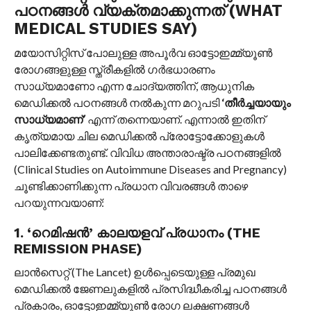
പഠനങ്ങൾ വ്യക്തമാക്കുന്നത് (WHAT
MEDICAL STUDIES SAY)
മയോസിറ്റിസ് പോലുള്ള അപൂർവ ഓട്ടോഇമ്മ്യൂൺ
രോഗങ്ങളുള്ള സ്ത്രീകളിൽ ഗർഭധാരണം
സാധ്യമാണോ എന്ന ചോദ്യത്തിന്, ആധുനിക
മെഡിക്കൽ പഠനങ്ങൾ നൽകുന്ന മറുപടി
‘തീർച്ചയായും
സാധ്യമാണ്’
എന്ന് തന്നെയാണ്. എന്നാൽ ഇതിന്
കൃത്യമായ ചില മെഡിക്കൽ പ്രോട്ടോക്കോളുകൾ
പാലിക്കേണ്ടതുണ്ട്. വിവിധ അന്താരാഷ്ട്ര പഠനങ്ങളിൽ
(Clinical Studies on Autoimmune Diseases and Pregnancy)
ചൂണ്ടിക്കാണിക്കുന്ന പ്രധാന വിവരങ്ങൾ താഴെ
പറയുന്നവയാണ്:
1. ‘റെമിഷൻ’ കാലയളവ് പ്രധാനം (THE
REMISSION PHASE)
ലാൻസെറ്റ് (The Lancet) ഉൾപ്പെടെയുള്ള പ്രമുഖ
മെഡിക്കൽ ജേണലുകളിൽ പ്രസിദ്ധീകരിച്ച പഠനങ്ങൾ
പ്രകാരം, ഓട്ടോഇമ്മ്യൂൺ രോഗ ലക്ഷണങ്ങൾ