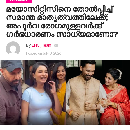
CELEBRATY
മയോസിറ്റിസിനെ തോൽപ്പിച്ച്
സമാന്ത മാതൃത്വത്തിലേക്ക്;
അപൂർവ രോഗമുള്ളവർക്ക്
ഗർഭധാരണം സാധ്യമാണോ?
By
EHC_Team
Posted on
July 3, 2026