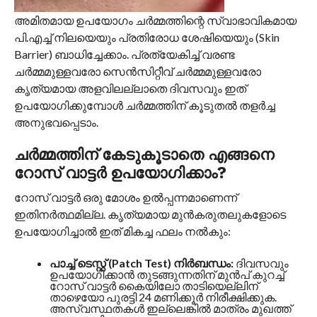
അമിതമായ ഉപയോഗം ചർമ്മത്തിന്റെ സ്വാഭാവികമായ
പി.എച്ച് നിലയെയും പ്രതിരോധ ശേഷിയെയും (Skin
Barrier) ബാധിച്ചേക്കാം. പ്രത്യേകിച്ച് വരണ്ട
ചർമ്മമുള്ളവരോ സെൻസിറ്റീവ് ചർമ്മമുള്ളവരോ
കൃത്യമായ അളവിലല്ലാതെ ദിവസവും ഇത്
ഉപയോഗിക്കുമ്പോൾ ചർമ്മത്തിന് കൂടുതൽ തളർച്ച
അനുഭവപ്പെടാം.
ചർമ്മത്തിന് കേടുകൂടാതെ എങ്ങനെ
റോസ് വാട്ടർ ഉപയോഗിക്കാം?
റോസ് വാട്ടർ ഒരു മോശം ഉൽപ്പന്നമാണെന്ന്
ഇതിനർത്ഥമില്ല. കൃത്യമായ മുൻകരുതലുകളോടെ
ഉപയോഗിച്ചാൽ ഇത് മികച്ച ഫലം നൽകും:
പാച്ച് ടെസ്റ്റ് (Patch Test) നിർബന്ധം:
ദിവസവും
ഉപയോഗിക്കാൻ തുടങ്ങുന്നതിന് മുൻപ് കുറച്ച്
റോസ് വാട്ടർ കൈയിലോ താടിയെല്ലിന്
താഴെയോ പുരട്ടി 24 മണിക്കൂർ നിരീക്ഷിക്കുക.
അസ്വസ്ഥതകൾ ഇല്ലെങ്കിൽ മാത്രം മുഖത്ത്