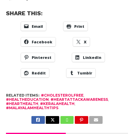
5.
പുകവലി , മദ്യപാനം എന്നിവ ഒഴിവാക്കുക :
പുകവലിയും മദ്യപാനവും രക്തധമനികളെ നേരിട്ട്
നശിപ്പിക്കുന്നവയാണ്, അവ പൂർണ്ണമായും ഒഴിവാക്കുക.
കൊളസ്‌ട്രോൾ കുറവായത് കൊണ്ട് മാത്രം നമ്മുടെ
ഹൃദയം സുരക്ഷിതമാണെന്ന് കരുതരുത്. നമ്മുടെ
ശരീരത്തിൽ നിന്ന് ലഭിക്കുന്ന ചെറിയ
ലക്ഷണങ്ങളെപ്പോലും
അവഗണിക്കാതെ, കൃത്യമായ ഇടവേളകളിൽ
ഹൃദയപരിശോധനകൾ നടത്തുക.
ഈ അറിവ് നിങ്ങളുടെ പ്രിയപ്പെട്ടവരിലേക്കും
എത്തിക്കുക.