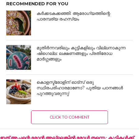
SHARE THIS:
Email
Print
Facebook
X
Pinterest
LinkedIn
Reddit
Tumblr
RELATED ITEMS:
#CHOLESTEROLFREE
,
#HEALTHEDUCATION
,
#HEARTATTACKAWARENESS
,
#HEARTHEALTH
,
#KERALAHEALTH
,
#MALAYALAMHEALTHTIPS
RECOMMENDED FOR YOU