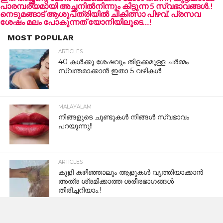
കർക്കടകക്കഞ്ഞി: ആരോഗ്യത്തിന്റെ
പാരമ്പര്യ രഹസ്യം
മുതിർന്നവരിലും കുട്ടികളിലും വില്ലനാകുന്ന
ഷിഗെല്ല: ലക്ഷണങ്ങളും പ്രതിരോധ
മാർഗ്ഗങ്ങളും
കൊളസ്ട്രോളിന് ഓട്സ് ഒരു
സ്ഥിരപരിഹാരമാണോ? പുതിയ പഠനങ്ങൾ
പുറത്തുവരുന്നു!
CLICK TO COMMENT
ഇത് അച്ഛന്റെ മോൻ അല്ലെങ്കിൽ മോൾ തന്നെ ; കുട്ടികള്‍ക്ക്
പാരമ്പര്യമായി അച്ഛനില്‍നിന്നും കിട്ടുന്ന 5 സ്വഭാവങ്ങള്‍.!
നെടുമങ്ങാട് ആശുപത്രിയിൽ ചികിത്സാ പിഴവ്. പ്രസവ