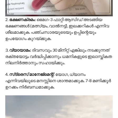
* ഇനി പരിഹാരങ്ങളും മുൻകരുതലുകളും
എന്തൊക്കെയെന്ന് നോക്കാം
1.
ടെസ്റ്റുകൾ ചെയ്യുക :
കൊളസ്‌ട്രോൾ
പരിശോധനയ്ക്ക് പുറമെ, ഹൃദയത്തിലെ വീക്കം
അളക്കുന്ന CRP (C-Reactive Protein) ടെസ്റ്റ് കൂടി
ഡോക്ടറുടെ നിർദ്ദേശപ്രകാരം ചെയ്യാവുന്നതാണ്.