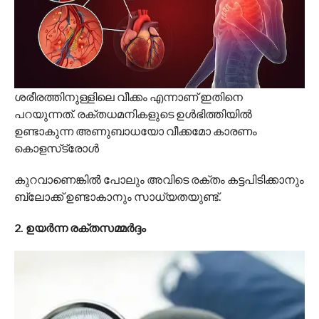
ശരീരത്തിനുള്ളിലെ വീക്കം എന്നാണ് ഇതിനെ
പറയുന്നത്. രക്തധമനികളുടെ ഉൾഭിത്തിയിൽ
ഉണ്ടാകുന്ന അണുബാധയോ വീക്കമോ കാരണം
കൊളസ്‌ട്രോൾ
കുറവാണെങ്കിൽ പോലും അവിടെ രക്തം കട്ടപിടിക്കാനും
ബ്ലോക്ക് ഉണ്ടാകാനും സാധ്യതയുണ്ട്.
2. ഉയർന്ന രക്തസമ്മർദ്ദം