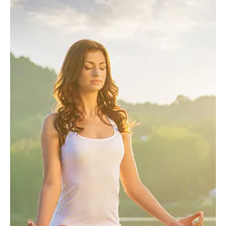
2.
ഭക്ഷണക്രമം:
ഒമേഗ-3 ഫാറ്റി ആസിഡ് അടങ്ങിയ
ഭക്ഷണങ്ങൾ (മത്സ്യം, വാൽനട്ട്), ഇലക്കറികൾ എന്നിവ
ശീലമാക്കുക. പഞ്ചസാരയുടെയും ഉപ്പിന്റെയും
ഉപയോഗം കുറയ്ക്കുക.
3.
വ്യായാമം:
ദിവസവും 30 മിനിറ്റ് എങ്കിലും നടക്കുന്നത്
രക്തയോട്ടം വർദ്ധിപ്പിക്കാനും ധമനികളുടെ ഇലാസ്തികത
നിലനിർത്താനും സഹായിക്കും.
4.
സ്‌ട്രെസ് മാനേജ്മെന്റ്:
യോഗ, ധ്യാനം
എന്നിവയിലൂടെ മനസ്സിനെ ശാന്തമാക്കുക. 7-8 മണിക്കൂർ
ഉറക്കം നിർബന്ധമാക്കുക.