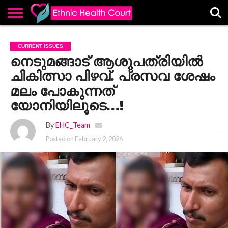
ABOUT
EHC
ADVERTISE
ALL
CONTACT
CONTRIBUTE
HOME
CURRENT ISSUES
LATEST
US
POSTS
നെടുമങ്ങാട് ആശുപത്രിയിൽ
ചികിത്സാ പിഴവ്. പ്രസവ ശേഷം
മലം പോകുന്നത്
യോനിയിലൂടെ…!
By
EHC_Team
Posted on
February 2, 2026