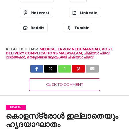
Pinterest
LinkedIn
Reddit
Tumblr
RELATED ITEMS:
MEDICAL ERROR NEDUMANGAD
,
POST
DELIVERY COMPLICATIONS MALAYALAM
,
ചികിത്സാ പിഴവ്
വാർത്തകൾ
,
നെടുമങ്ങാട് ആശുപത്രി ചികിത്സാ പിഴവ്
CLICK TO COMMENT
HEALTH
കൊളസ്‌ട്രോൾ ഇല്ലാതെയും
ഹൃദയാഘാതം