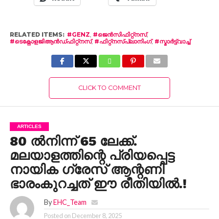
RELATED ITEMS:
#GENZ
,
#ജെൻസിഫിറ്റ്നസ്
,
#ടെക്നോളജിആൻഡ്ഫിറ്റ്നസ്
,
#ഫിറ്റ്നസ്പ്ലാനിംഗ്
,
#സ്മാർട്ട്വാച്ച്
CLICK TO COMMENT
ARTICLES
80 ൽനിന്ന് 65 ലേക്ക്.
മലയാളത്തിന്റെ പ്രിയപ്പെട്ട
നായിക ഗ്രേസ് ആന്റണി
ഭാരംകുറച്ചത് ഈ രീതിയിൽ.!
By
EHC_Team
Posted on
December 8, 2025