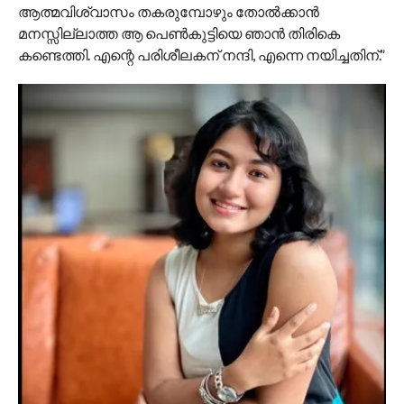
ആത്മവിശ്വാസം തകരുമ്പോഴും തോൽക്കാൻ
മനസ്സില്ലാത്ത ആ പെൺകുട്ടിയെ ഞാൻ തിരികെ
കണ്ടെത്തി. എന്റെ പരിശീലകന് നന്ദി, എന്നെ നയിച്ചതിന്.”