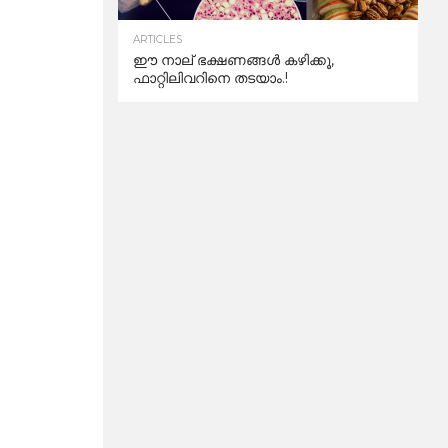
ARTICLES
ഈ നാല് ഭക്ഷണങ്ങൾ കഴിക്കൂ,
ഫാറ്റിലിവറിനെ തടയാം.!