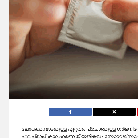
ലോകമെമ്പാടുമുള്ള ഏറ്റവും പ്രചാരമുള്ള ഗർഭനിര
ഫലപ്രാപ്തി കാലഹരണ തീയതികളും സ്റ്റോറേജ് സ