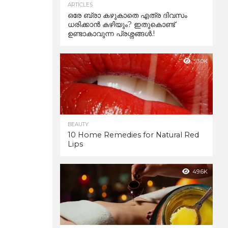
ARTICLES
ഒരേ ബ്രാ കഴുകാതെ എത്ര ദിവസം
ധരിക്കാൻ കഴിയും? ഇതുകൊണ്ട്
ഉണ്ടാകാവുന്ന പ്രശ്നങ്ങൾ.!
53.0K
BEAUTY
10 Home Remedies for Natural Red
Lips
49.6K