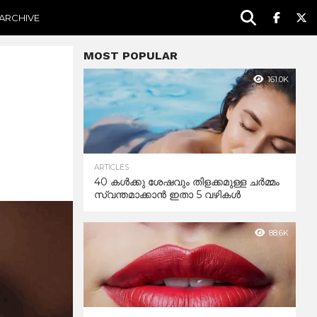
ARCHIVE
MOST POPULAR
161.0K
ARTICLES
40 കൾക്കു ശേഷവും തിളക്കമുള്ള ചർമ്മം
സ്വന്തമാക്കാൻ ഇതാ 5 വഴികൾ
88.6K