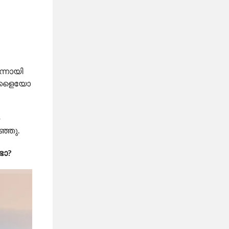
്നായി
ക്കളെയോ
ത
ഞ്ഞു.
ടോ?