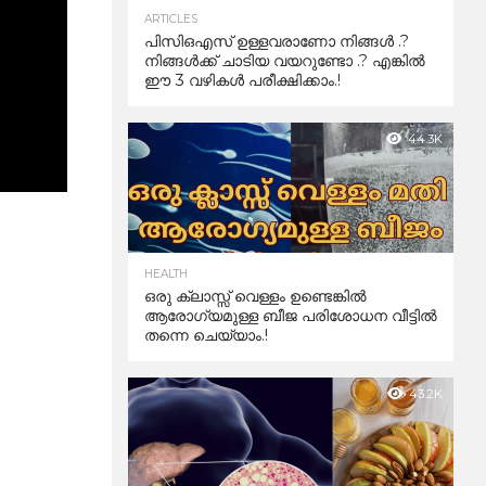
ARTICLES
പിസിഒഎസ് ഉള്ളവരാണോ നിങ്ങൾ .?
നിങ്ങൾക്ക് ചാടിയ വയറുണ്ടോ .? എങ്കിൽ
ഈ 3 വഴികൾ പരീക്ഷിക്കാം.!
44.3K
HEALTH
ഒരു ക്ലാസ്സ് വെള്ളം ഉണ്ടെങ്കിൽ
ആരോഗ്യമുള്ള ബീജ പരിശോധന വീട്ടിൽ
തന്നെ ചെയ്യാം.!
43.2K