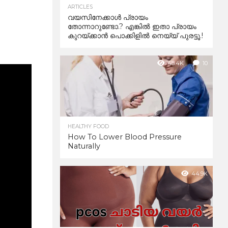
ARTICLES
വയസിനേക്കാൾ പ്രായം
തോന്നാറുണ്ടോ.? എങ്കിൽ ഇതാ പ്രായം
കുറയ്ക്കാന്‍ പൊക്കിളില്‍ നെയ്യ് പുരട്ടൂ.!
48.4K
10
HEALTHY FOOD
How To Lower Blood Pressure
Naturally
44.9K