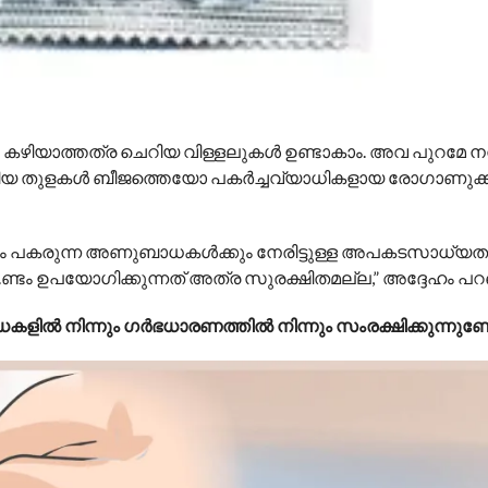
കഴിയാത്തത്ര ചെറിയ വിള്ളലുകൾ ഉണ്ടാകാം. അവ പുറമേ നന
ഈ ചെറിയ തുളകൾ ബീജത്തെയോ പകർച്ചവ്യാധികളായ രോഗാണു
ും പകരുന്ന അണുബാധകൾക്കും നേരിട്ടുള്ള അപകടസാധ്യ
ണ്ടം ഉപയോഗിക്കുന്നത് അത്ര സുരക്ഷിതമല്ല,” അദ്ദേഹം പറ
ിൽ നിന്നും ഗർഭധാരണത്തിൽ നിന്നും സംരക്ഷിക്കുന്നുണ്