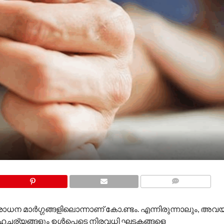
COMMENTS
ോധന മാർഗ്ഗങ്ങളിലൊന്നാണ് കോ.ണ്ടം. എന്നിരുന്നാലും, അവ
ാഹചര്യങ്ങളും ഉൾപ്പെടെ നിരവധി ഘടകങ്ങളെ