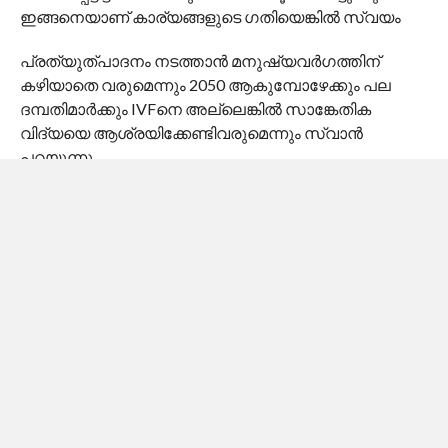
ഇങ്ങനെയാണ് കാര്യങ്ങളുടെ ഗതിയെങ്കിൽ സ്വയം
പ്രത്യുത്പാദനം നടത്താൻ മനുഷ്യവർഗത്തിന്
കഴിയാതെ വരുമെന്നും 2050 ആകുമ്പോഴേക്കും പല
ദമ്പതിമാർക്കും IVFനെ അല്ലെങ്കിൽ സാങ്കേതിക
വിദ്യയെ ആശ്രയിക്കേണ്ടിവരുമെന്നും സ്വാൻ
പറയുന്നു.
എന്താണ് ബീജത്തിന്റെ കൗണ്ട് കുറയാൻ
കാരണമാകുന്നത്, അതുമായി ബന്ധപ്പെട്ട പ്രശ്‌നങ്ങൾ
എന്താണ് എന്നെല്ലാം സ്വാന്റെ ബുക്കിൽ പറയുന്നുണ്ട്.
ഇതിന് പ്രധാനകാരണങ്ങളിലൊന്ന് പരിസ്ഥിതിയിലുള്ള
രാസവസ്തുക്കളാണ്. ഏറ്റവും പ്രശ്‌നം
എൻഡോക്രൈൻ ഡിസ്‌റപ്റ്റിങ്
കെമിക്കലുകളാണ്(EDC).
പെയിന്റ് മുതൽ കീടനാശിനികളിൽ വരെ ഇത്
അടങ്ങിയിട്ടുണ്ട്. ഇവ ശരീരത്തിലെ നാച്ചുറൽ
ഹോർമോണുകളുമായി പ്രവർത്തിക്കുകയും