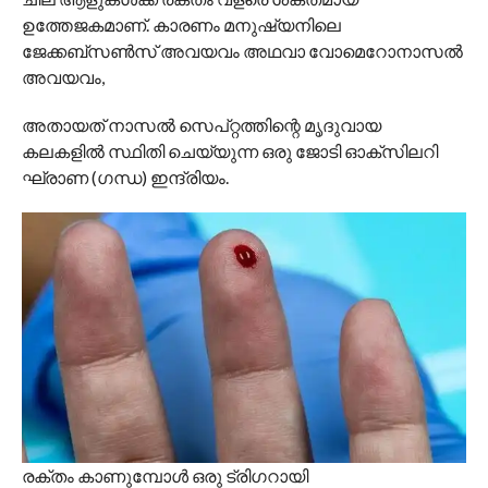
ഉത്തേജകമാണ്. കാരണം മനുഷ്യനിലെ
ജേക്കബ്‌സണ്‍സ് അവയവം അഥവാ വോമെറോനാസല്‍
അവയവം,
അതായത് നാസല്‍ സെപ്റ്റത്തിന്റെ മൃദുവായ
കലകളില്‍ സ്ഥിതി ചെയ്യുന്ന ഒരു ജോടി ഓക്‌സിലറി
ഘ്രാണ (ഗന്ധ) ഇന്ദ്രിയം.
രക്തം കാണുമ്പോള്‍ ഒരു ട്രിഗറായി