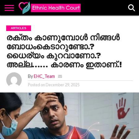
ABOUT
EHC
ADVERTISE
ALL
CONTACT
CONTRIBUTE
HOME
ARTICLES
LATEST
US
POSTS
രക്തം കാണുമ്പോള്‍ നിങ്ങൾ
ബോധംകെടാറുണ്ടോ.?
ധൈര്യം കുറവാണോ.?
അല്ല…… കാരണം ഇതാണ്.!
By
EHC_Team
Posted on
December 29, 2025