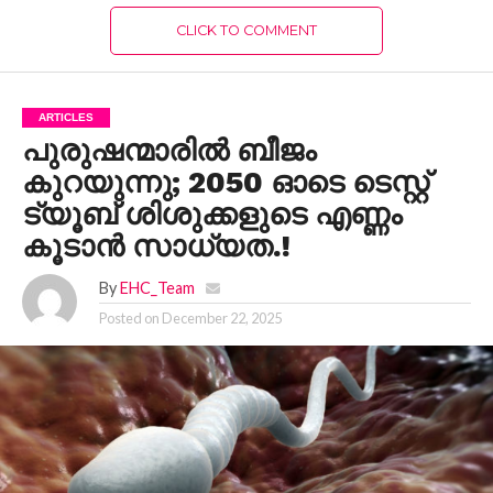
CLICK TO COMMENT
ARTICLES
പുരുഷന്മാരിൽ ബീജം
കുറയുന്നു; 2050 ഓടെ ടെസ്റ്റ്
ട്യൂബ് ശിശുക്കളുടെ എണ്ണം
കൂടാൻ സാധ്യത.!
By
EHC_Team
Posted on
December 22, 2025