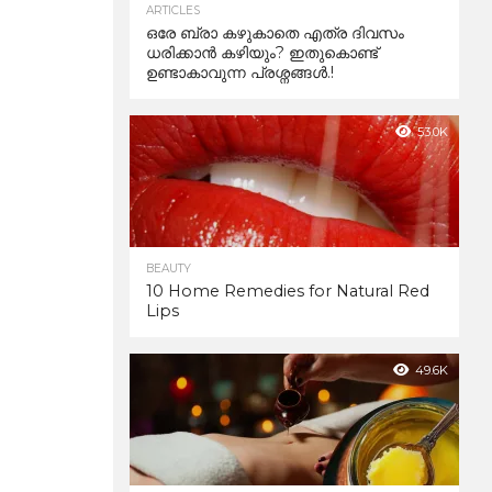
ARTICLES
ഒരേ ബ്രാ കഴുകാതെ എത്ര ദിവസം
ധരിക്കാൻ കഴിയും? ഇതുകൊണ്ട്
ഉണ്ടാകാവുന്ന പ്രശ്നങ്ങൾ.!
53.0K
BEAUTY
10 Home Remedies for Natural Red
Lips
49.6K