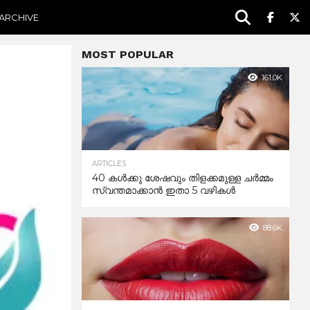
ARCHIVE
MOST POPULAR
161.0K
ARTICLES
40 കൾക്കു ശേഷവും തിളക്കമുള്ള ചർമ്മം
സ്വന്തമാക്കാൻ ഇതാ 5 വഴികൾ
88.6K