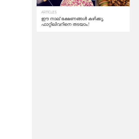
ARTICLES
ഈ നാല് ഭക്ഷണങ്ങൾ കഴിക്കൂ,
ഫാറ്റിലിവറിനെ തടയാം.!