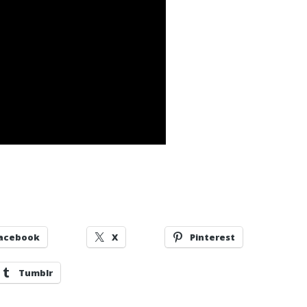
acebook
X
Pinterest
Tumblr