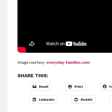
Image courtesy :
everyday-families.com
SHARE THIS:
Email
Print
F
LinkedIn
Reddit