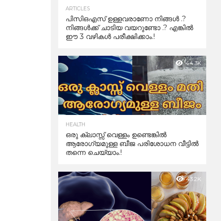
ARTICLES
പിസിഒഎസ് ഉള്ളവരാണോ നിങ്ങൾ .?
നിങ്ങൾക്ക് ചാടിയ വയറുണ്ടോ .? എങ്കിൽ
ഈ 3 വഴികൾ പരീക്ഷിക്കാം.!
44.3K
HEALTH
ഒരു ക്ലാസ്സ് വെള്ളം ഉണ്ടെങ്കിൽ
ആരോഗ്യമുള്ള ബീജ പരിശോധന വീട്ടിൽ
തന്നെ ചെയ്യാം.!
43.2K