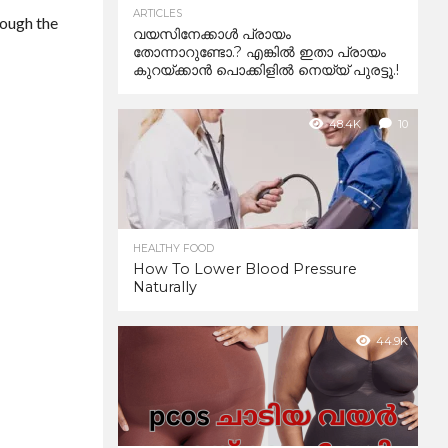
ARTICLES
rough the
വയസിനേക്കാൾ പ്രായം
തോന്നാറുണ്ടോ.? എങ്കിൽ ഇതാ പ്രായം
കുറയ്ക്കാന്‍ പൊക്കിളില്‍ നെയ്യ് പുരട്ടൂ.!
48.4K
10
HEALTHY FOOD
How To Lower Blood Pressure
Naturally
44.9K