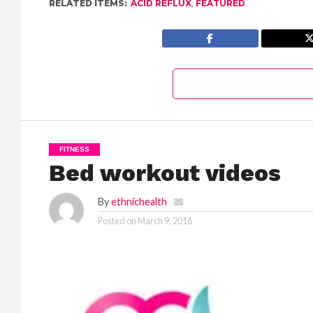
RELATED ITEMS:
ACID REFLUX
,
FEATURED
FITNESS
Bed workout videos
By
ethnichealth
Posted on
March 9, 2016