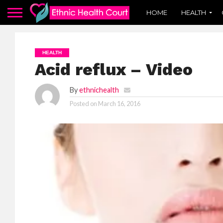
HOME
HEALTH
HEALTH
Acid reflux – Video
By
ethnichealth
Posted on
March 16, 2016