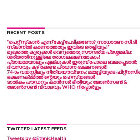
RECENT POSTS
“പെറ്റ് സ്‌കാൻ എന്ന് കേട്ട് പേടിക്കണോ? സാധാരണ സി.ടി
സ്‌കാനിൽ കാണാത്തതും ഇവിടെ തെളിയും!”
മുഖത്തെ കുരുക്കൾ വെറുമൊരു സൗന്ദര്യ പ്രശ്നമല്ല;
ശരീരത്തിനുള്ളിലെ രോഗലക്ഷണമാകാം!
പ്രായമായാലും എല്ലുകൾ ഇരുമ്പ് പോലെ ബലപ്പെടാൻ;
ദിവസവും കഴിക്കേണ്ട പ്രധാന ഭക്ഷണങ്ങൾ!
74-ാം വയസ്സിലും നിത്യയൗവ്വനം: മമ്മൂട്ടിയുടെ ഫിറ്റ്‌നസി
ഭക്ഷണക്രമത്തിന്റെയും രഹസ്യങ്ങൾ
ടാൽകം പൗഡറും കാൻസർ ഭീതിയും: ജോൺസൺ &
ജോൺസൺ വിവാദവും WHO റിപ്പോർട്ടും
TWITTER LATEST FEEDS
Tweets by @EthnicHealth