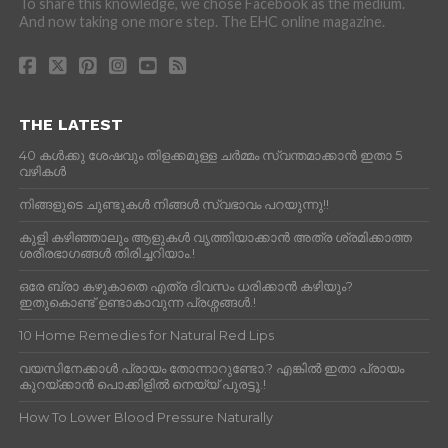
To share this knowledge, we chose Facebook as the medium.
And now taking one more step. The EHC online magazine.
THE LATEST
40 കൾക്കു ശേഷവും തിളക്കമുള്ള ചർമ്മം സ്വന്തമാക്കാൻ ഇതാ 5
വഴികൾ
നിങ്ങളുടെ ചുണ്ടുകൾ നിങ്ങൾ സ്വഭാവം പറയുന്നു!!
കുളി കഴിഞ്ഞാലും ആളുകള്‍ വൃത്തിയാക്കാന്‍ അത്ര ശ്രമിക്കാത്ത
ശരീരഭാഗങ്ങള്‍ തിരിച്ചറിയാം.!
ഒരേ ബ്രാ കഴുകാതെ എത്ര ദിവസം ധരിക്കാൻ കഴിയും?
ഇതുകൊണ്ട് ഉണ്ടാകാവുന്ന പ്രശ്നങ്ങൾ.!
10 Home Remedies for Natural Red Lips
വയസിനേക്കാൾ പ്രായം തോന്നാറുണ്ടോ.? എങ്കിൽ ഇതാ പ്രായം
കുറയ്ക്കാന്‍ പൊക്കിളില്‍ നെയ്യ് പുരട്ടൂ.!
How To Lower Blood Pressure Naturally