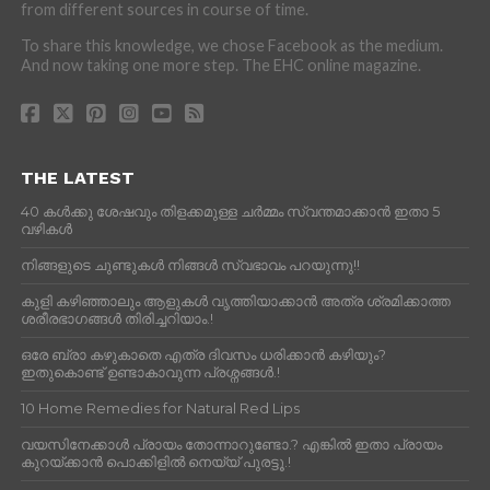
from different sources in course of time.
To share this knowledge, we chose Facebook as the medium.
And now taking one more step. The EHC online magazine.
THE LATEST
40 കൾക്കു ശേഷവും തിളക്കമുള്ള ചർമ്മം സ്വന്തമാക്കാൻ ഇതാ 5
വഴികൾ
നിങ്ങളുടെ ചുണ്ടുകൾ നിങ്ങൾ സ്വഭാവം പറയുന്നു!!
കുളി കഴിഞ്ഞാലും ആളുകള്‍ വൃത്തിയാക്കാന്‍ അത്ര ശ്രമിക്കാത്ത
ശരീരഭാഗങ്ങള്‍ തിരിച്ചറിയാം.!
ഒരേ ബ്രാ കഴുകാതെ എത്ര ദിവസം ധരിക്കാൻ കഴിയും?
ഇതുകൊണ്ട് ഉണ്ടാകാവുന്ന പ്രശ്നങ്ങൾ.!
10 Home Remedies for Natural Red Lips
വയസിനേക്കാൾ പ്രായം തോന്നാറുണ്ടോ.? എങ്കിൽ ഇതാ പ്രായം
കുറയ്ക്കാന്‍ പൊക്കിളില്‍ നെയ്യ് പുരട്ടൂ.!