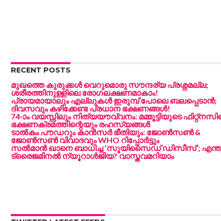
RECENT POSTS
മുഖത്തെ കുരുക്കൾ വെറുമൊരു സൗന്ദര്യ പ്രശ്നമല്ല;
ശരീരത്തിനുള്ളിലെ രോഗലക്ഷണമാകാം!
പ്രായമായാലും എല്ലുകൾ ഇരുമ്പ് പോലെ ബലപ്പെടാൻ;
ദിവസവും കഴിക്കേണ്ട പ്രധാന ഭക്ഷണങ്ങൾ!
74-ാം വയസ്സിലും നിത്യയൗവ്വനം: മമ്മൂട്ടിയുടെ ഫിറ്റ്‌നസി
ഭക്ഷണക്രമത്തിന്റെയും രഹസ്യങ്ങൾ
ടാൽകം പൗഡറും കാൻസർ ഭീതിയും: ജോൺസൺ &
ജോൺസൺ വിവാദവും WHO റിപ്പോർട്ടും
സൽമാൻ ഖാനെ ബാധിച്ച ‘സൂയിസൈഡ് ഡിസീസ്’; എന്ത
ട്രൈജമിനൽ ന്യൂറാൾജിയ? വാസ്തവമറിയാം