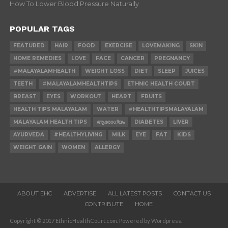
How To Lower Blood Pressure Naturally
POPULAR TAGS
FEATURED
HAIR
FOOD
EXERCISE
LOVEMAKING
SKIN
HOME REMEDIES
LOVE
FACE
CANCER
PREGNANCY
#MALAYALAMHEALTH
WEIGHT LOSS
DIET
SLEEP
JUICES
TEETH
#MALAYALAMHEALTHTIPS
ETHNIC HEALTH COURT
BREAST
EYES
WORKOUT
HEART
FRUITS
HEALTH TIPS MALAYALAM
WATER
#HEALTHTIPSMALAYALAM
MALAYALAM HEALTH TIPS
ആരോഗ്യം
DIABETES
LIVER
AYURVEDA
#HEALTHYLIVING
MILK
EYE
FAT
KIDS
WEIGHT GAIN
WOMEN
ALLERGY
ABOUT EHC
ADVERTISE
ALL LATEST POSTS
CONTACT US
CONTRIBUTE
HOME
Copyright © 2017 EthnicHealthCourt.com. Powered by Wordpress.